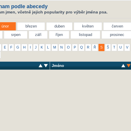
nam podle abecedy
m jmen, včetně jejich popularity pro výběr jména psa.
únor
březen
duben
květen
červen
srpen
září
říjen
listopad
prosinec
E
F
G
H
I
J
K
L
M
N
O
P
Q
R
Ř
S
Š
T
U
V
Jméno