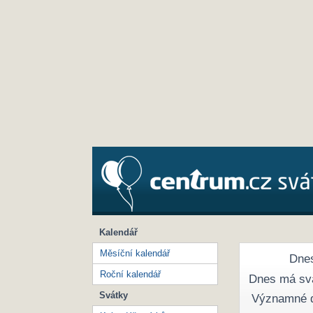
Kalendář
Měsíční kalendář
Dnes
Roční kalendář
Dnes má sv
Svátky
Významné 