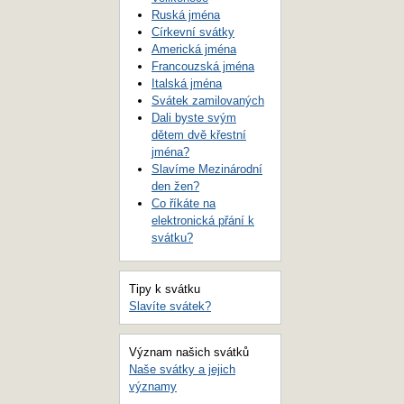
Ruská jména
Církevní svátky
Americká jména
Francouzská jména
Italská jména
Svátek zamilovaných
Dali byste svým
dětem dvě křestní
jména?
Slavíme Mezinárodní
den žen?
Co říkáte na
elektronická přání k
svátku?
Tipy k svátku
Slavíte svátek?
Význam našich svátků
Naše svátky a jejich
významy