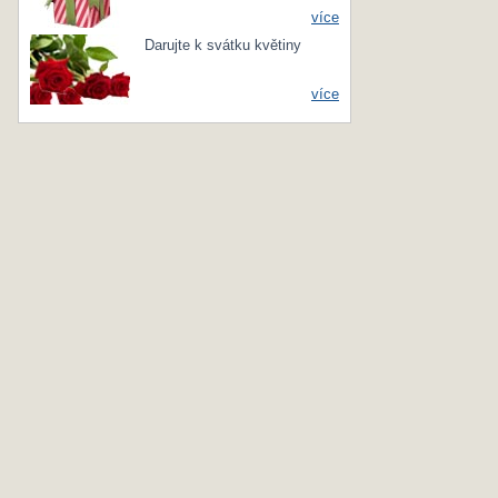
více
Darujte k svátku květiny
více