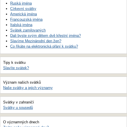
Ruská jména
Církevní svátky
Americká jména
Francouzská jména
Italská jména
Svátek zamilovaných
Dali byste svým dětem dvě křestní jména?
Slavíme Mezinárodní den žen?
Co říkáte na elektronická přání k svátku?
Tipy k svátku
Slavíte svátek?
Význam našich svátků
Naše svátky a jejich významy
Svátky v zahraničí
Svátky u sousedů
O významných dnech