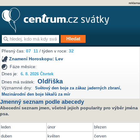
reklama
Přesný čas:
07
11
/ týden v roce:
32
Znamení Horoskopu:
Lev
Fáze měsíce:
Dnes je:
6. 8. 2026 Čtvrtek
Oldřiška
Dnes má svátek:
Významné dny:
Světový den boje za zákaz jaderných zbraní
,
Mezinárodní den boje lékařů za mír
Jmenný seznam podle abecedy
Abecední seznam jmen, včetně jejich popularity pro výběr jména
psa.
leden
únor
březen
duben
květen
červen