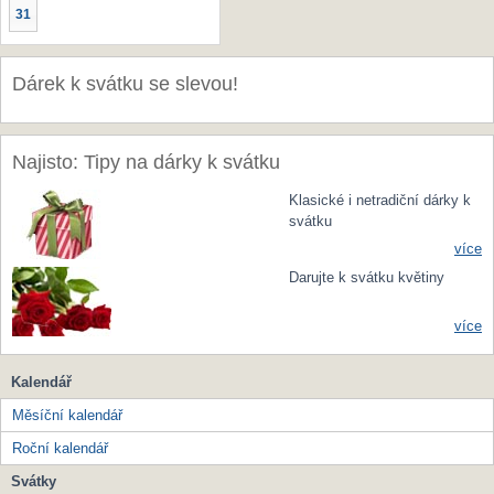
31
Dárek k svátku se slevou!
Najisto: Tipy na dárky k svátku
Klasické i netradiční dárky k
svátku
více
Darujte k svátku květiny
více
Kalendář
Měsíční kalendář
Roční kalendář
Svátky