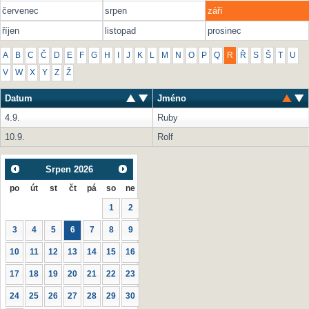
červenec
srpen
září
říjen
listopad
prosinec
A
B
C
Č
D
E
F
G
H
I
J
K
L
M
N
O
P
Q
R
Ř
S
Š
T
U
V
W
X
Y
Z
Ž
Datum
Jméno
4.9.
Ruby
10.9.
Rolf
Srpen
2026
po
út
st
čt
pá
so
ne
1
2
3
4
5
6
7
8
9
10
11
12
13
14
15
16
17
18
19
20
21
22
23
24
25
26
27
28
29
30