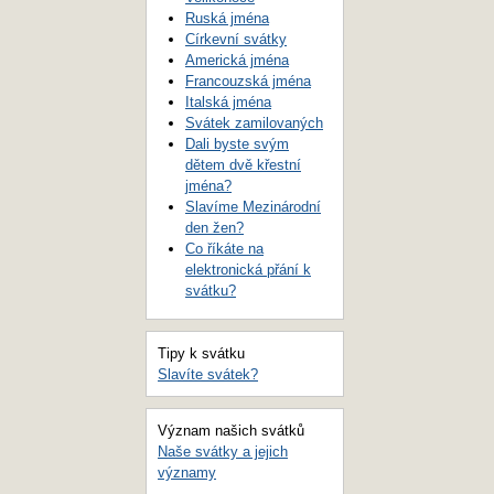
Ruská jména
Církevní svátky
Americká jména
Francouzská jména
Italská jména
Svátek zamilovaných
Dali byste svým
dětem dvě křestní
jména?
Slavíme Mezinárodní
den žen?
Co říkáte na
elektronická přání k
svátku?
Tipy k svátku
Slavíte svátek?
Význam našich svátků
Naše svátky a jejich
významy