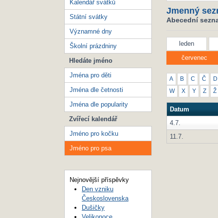
Kalendář svátků
Jmenný sez
Státní svátky
Abecední sezna
Významné dny
leden
Školní prázdniny
červenec
Hledáte jméno
Jména pro děti
A
B
C
Č
D
Jména dle četnosti
W
X
Y
Z
Ž
Jména dle popularity
Datum
Zvířecí kalendář
4.7.
Jméno pro kočku
11.7.
Jméno pro psa
Nejnovější příspěvky
Den vzniku
Československa
Dušičky
Velikonoce