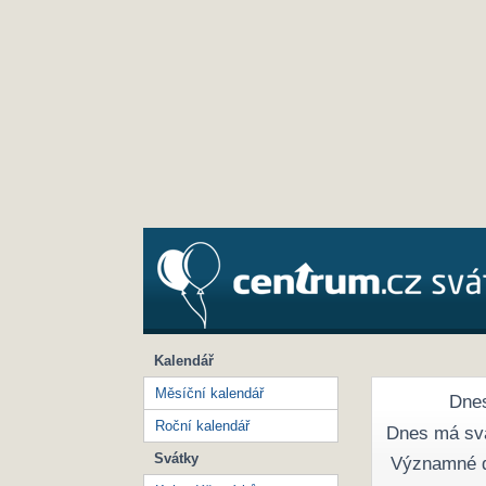
Kalendář
Měsíční kalendář
Dnes
Roční kalendář
Dnes má sv
Svátky
Významné 