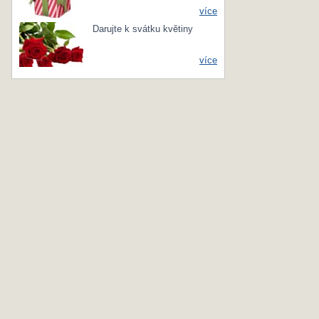
více
Darujte k svátku květiny
více