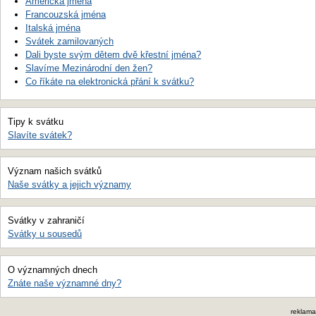
Americká jména
Francouzská jména
Italská jména
Svátek zamilovaných
Dali byste svým dětem dvě křestní jména?
Slavíme Mezinárodní den žen?
Co říkáte na elektronická přání k svátku?
Tipy k svátku
Slavíte svátek?
Význam našich svátků
Naše svátky a jejich významy
Svátky v zahraničí
Svátky u sousedů
O významných dnech
Znáte naše významné dny?
reklama