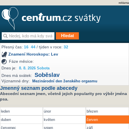
reklama
Přesný čas:
16
44
/ týden v roce:
32
Znamení Horoskopu:
Lev
Fáze měsíce:
Dnes je:
8. 8. 2026 Sobota
Soběslav
Dnes má svátek:
Významné dny:
Mezinárodní den ženského orgasmu
Jmenný seznam podle abecedy
Abecední seznam jmen, včetně jejich popularity pro výběr jména
psa.
leden
únor
březen
duben
květen
červen
červenec
srpen
září