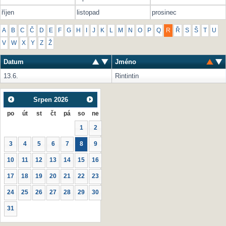
říjen
listopad
prosinec
A
B
C
Č
D
E
F
G
H
I
J
K
L
M
N
O
P
Q
R
Ř
S
Š
T
U
V
W
X
Y
Z
Ž
Datum
Jméno
13.6.
Rintintin
Srpen
2026
po
út
st
čt
pá
so
ne
1
2
3
4
5
6
7
8
9
10
11
12
13
14
15
16
17
18
19
20
21
22
23
24
25
26
27
28
29
30
31