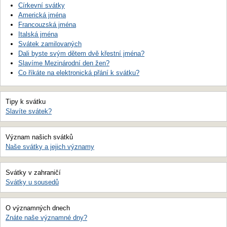
Církevní svátky
Americká jména
Francouzská jména
Italská jména
Svátek zamilovaných
Dali byste svým dětem dvě křestní jména?
Slavíme Mezinárodní den žen?
Co říkáte na elektronická přání k svátku?
Tipy k svátku
Slavíte svátek?
Význam našich svátků
Naše svátky a jejich významy
Svátky v zahraničí
Svátky u sousedů
O významných dnech
Znáte naše významné dny?