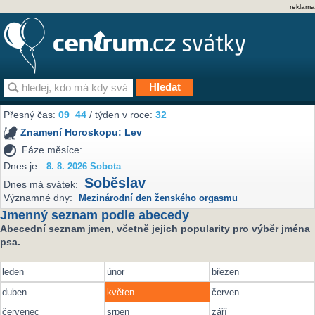
reklama
Přesný čas:
09
44
/ týden v roce:
32
Znamení Horoskopu:
Lev
Fáze měsíce:
Dnes je:
8. 8. 2026 Sobota
Soběslav
Dnes má svátek:
Významné dny:
Mezinárodní den ženského orgasmu
Jmenný seznam podle abecedy
Abecední seznam jmen, včetně jejich popularity pro výběr jména
psa.
leden
únor
březen
duben
květen
červen
červenec
srpen
září