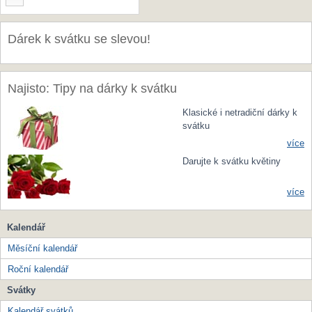
Dárek k svátku se slevou!
Najisto: Tipy na dárky k svátku
Klasické i netradiční dárky k
svátku
více
Darujte k svátku květiny
více
Kalendář
Měsíční kalendář
Roční kalendář
Svátky
Kalendář svátků