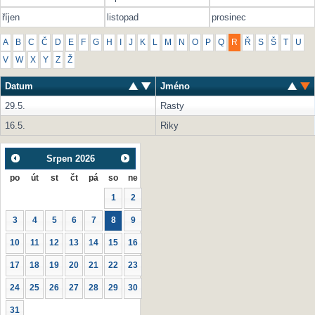
říjen
listopad
prosinec
A
B
C
Č
D
E
F
G
H
I
J
K
L
M
N
O
P
Q
R
Ř
S
Š
T
U
V
W
X
Y
Z
Ž
Datum
Jméno
29.5.
Rasty
16.5.
Riky
Srpen
2026
po
út
st
čt
pá
so
ne
1
2
3
4
5
6
7
8
9
10
11
12
13
14
15
16
17
18
19
20
21
22
23
24
25
26
27
28
29
30
31