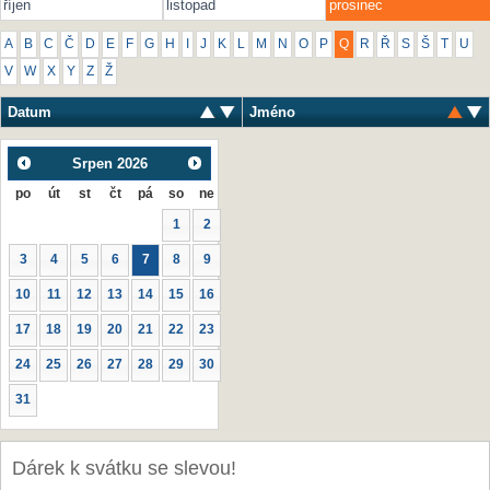
říjen
listopad
prosinec
A
B
C
Č
D
E
F
G
H
I
J
K
L
M
N
O
P
Q
R
Ř
S
Š
T
U
V
W
X
Y
Z
Ž
Datum
Jméno
Srpen
2026
po
út
st
čt
pá
so
ne
1
2
3
4
5
6
7
8
9
10
11
12
13
14
15
16
17
18
19
20
21
22
23
24
25
26
27
28
29
30
31
Dárek k svátku se slevou!