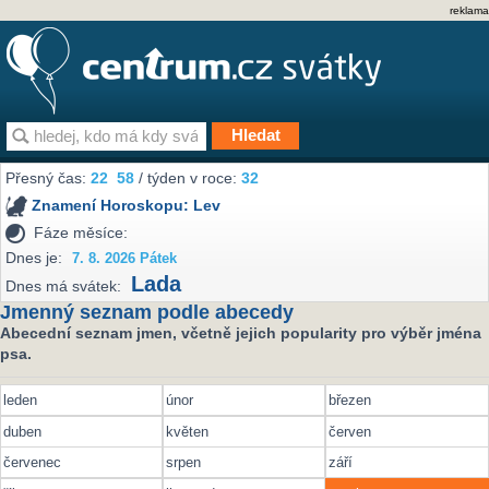
reklama
Přesný čas:
22
58
/ týden v roce:
32
Znamení Horoskopu:
Lev
Fáze měsíce:
Dnes je:
7. 8. 2026 Pátek
Lada
Dnes má svátek:
Jmenný seznam podle abecedy
Abecední seznam jmen, včetně jejich popularity pro výběr jména
psa.
leden
únor
březen
duben
květen
červen
červenec
srpen
září