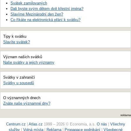
Svátek zamilovaných
Dali byste svým dětem dvě křestní jména?
Slavíme Mezinárodní den žen?
Co říkáte na elektronická přání k svátku?
Tipy k svátku
Slavíte svátek?
Význam našich svátků
Naše svátky a jejich významy
Svátky v zahraničí
Svátky u sousedů
O významných dnech
Znáte naše významné dny?
reklama
Centrum.cz
|
Atlas.cz
1999 – 2026 © Economia, a.s.
O nás
|
Všechny
služby
|
Volná místa
|
Reklama
|
Propagace podnikání
|
Všeobecné