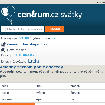
reklama
Přesný čas:
23
06
/ týden v roce:
32
Znamení Horoskopu:
Lev
Fáze měsíce:
Dnes je:
7. 8. 2026 Pátek
Lada
Dnes má svátek:
Jmenný seznam podle abecedy
Abecední seznam jmen, včetně jejich popularity pro výběr jména
psa.
leden
únor
březen
duben
květen
červen
červenec
srpen
září