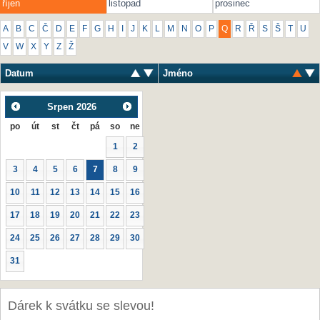
říjen
listopad
prosinec
A
B
C
Č
D
E
F
G
H
I
J
K
L
M
N
O
P
Q
R
Ř
S
Š
T
U
V
W
X
Y
Z
Ž
Datum
Jméno
Srpen
2026
po
út
st
čt
pá
so
ne
1
2
3
4
5
6
7
8
9
10
11
12
13
14
15
16
17
18
19
20
21
22
23
24
25
26
27
28
29
30
31
Dárek k svátku se slevou!