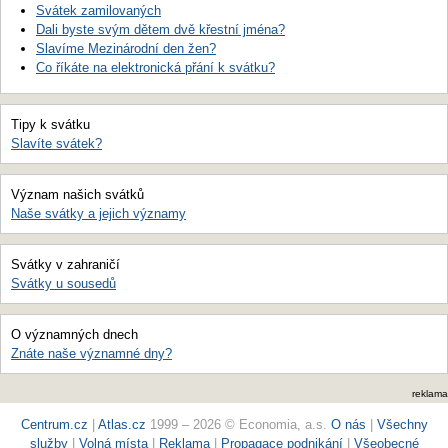
Svátek zamilovaných
Dali byste svým dětem dvě křestní jména?
Slavíme Mezinárodní den žen?
Co říkáte na elektronická přání k svátku?
Tipy k svátku
Slavíte svátek?
Význam našich svátků
Naše svátky a jejich významy
Svátky v zahraničí
Svátky u sousedů
O významných dnech
Znáte naše významné dny?
reklama
Centrum.cz
|
Atlas.cz
1999 – 2026 © Economia, a.s.
O nás
|
Všechny
služby
|
Volná místa
|
Reklama
|
Propagace podnikání
|
Všeobecné