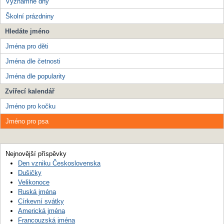
Významné dny
Školní prázdniny
Hledáte jméno
Jména pro děti
Jména dle četnosti
Jména dle popularity
Zvířecí kalendář
Jméno pro kočku
Jméno pro psa
Nejnovější příspěvky
Den vzniku Československa
Dušičky
Velikonoce
Ruská jména
Církevní svátky
Americká jména
Francouzská jména