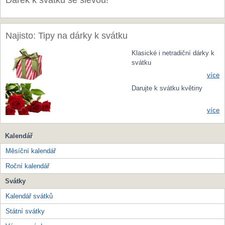
Dárek k svátku se slevou!
Najisto: Tipy na dárky k svátku
Klasické i netradiční dárky k
svátku
více
Darujte k svátku květiny
více
Kalendář
Měsíční kalendář
Roční kalendář
Svátky
Kalendář svátků
Státní svátky