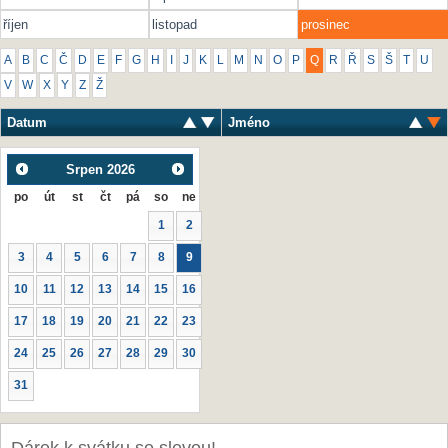
říjen
listopad
prosinec
A
B
C
Č
D
E
F
G
H
I
J
K
L
M
N
O
P
Q
R
Ř
S
Š
T
U
V
W
X
Y
Z
Ž
Datum
Jméno
Srpen
2026
po
út
st
čt
pá
so
ne
1
2
3
4
5
6
7
8
9
10
11
12
13
14
15
16
17
18
19
20
21
22
23
24
25
26
27
28
29
30
31