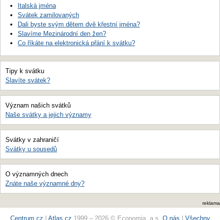
Italská jména
Svátek zamilovaných
Dali byste svým dětem dvě křestní jména?
Slavíme Mezinárodní den žen?
Co říkáte na elektronická přání k svátku?
Tipy k svátku
Slavíte svátek?
Význam našich svátků
Naše svátky a jejich významy
Svátky v zahraničí
Svátky u sousedů
O významných dnech
Znáte naše významné dny?
reklama
Centrum.cz
|
Atlas.cz
1999 – 2026 © Economia, a.s.
O nás
|
Všechny