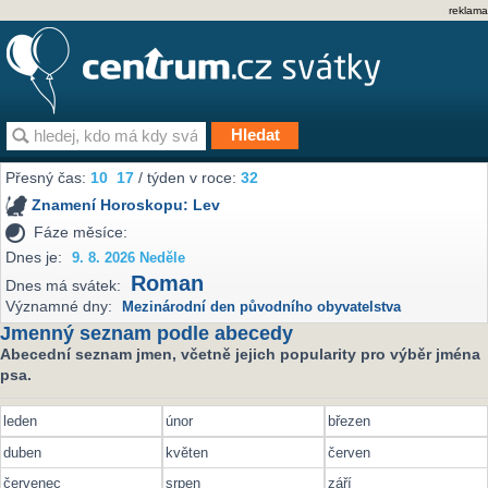
reklama
Přesný čas:
10
:
17
/ týden v roce:
32
Znamení Horoskopu:
Lev
Fáze měsíce:
Dnes je:
9. 8. 2026 Neděle
Roman
Dnes má svátek:
Významné dny:
Mezinárodní den původního obyvatelstva
Jmenný seznam podle abecedy
Abecední seznam jmen, včetně jejich popularity pro výběr jména
psa.
leden
únor
březen
duben
květen
červen
červenec
srpen
září