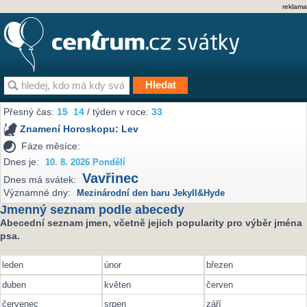
reklama
Přesný čas:
15
14
/ týden v roce:
33
Znamení Horoskopu:
Lev
Fáze měsíce:
Dnes je:
10. 8. 2026 Pondělí
Vavřinec
Dnes má svátek:
Významné dny:
Mezinárodní den baru Jekyll&Hyde
Jmenný seznam podle abecedy
Abecední seznam jmen, včetně jejich popularity pro výběr jména
psa.
leden
únor
březen
duben
květen
červen
červenec
srpen
září