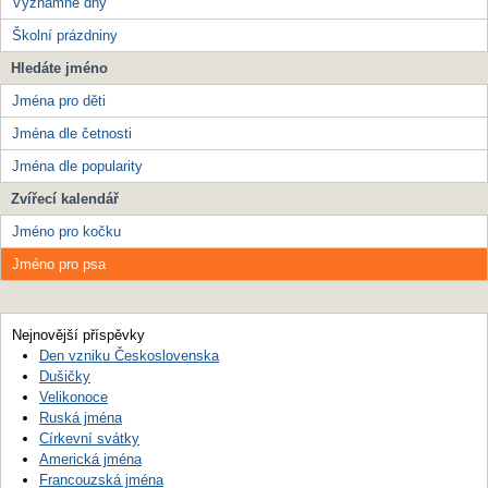
Významné dny
Školní prázdniny
Hledáte jméno
Jména pro děti
Jména dle četnosti
Jména dle popularity
Zvířecí kalendář
Jméno pro kočku
Jméno pro psa
Nejnovější příspěvky
Den vzniku Československa
Dušičky
Velikonoce
Ruská jména
Církevní svátky
Americká jména
Francouzská jména