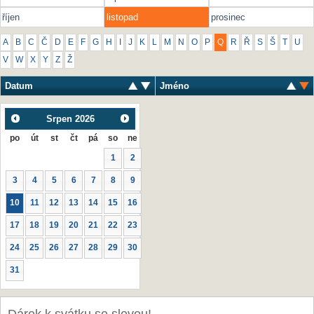
říjen
listopad
prosinec
A
B
C
Č
D
E
F
G
H
I
J
K
L
M
N
O
P
Q
R
Ř
S
Š
T
U
V
W
X
Y
Z
Ž
Datum
Jméno
Srpen
2026
po
út
st
čt
pá
so
ne
1
2
3
4
5
6
7
8
9
10
11
12
13
14
15
16
17
18
19
20
21
22
23
24
25
26
27
28
29
30
31