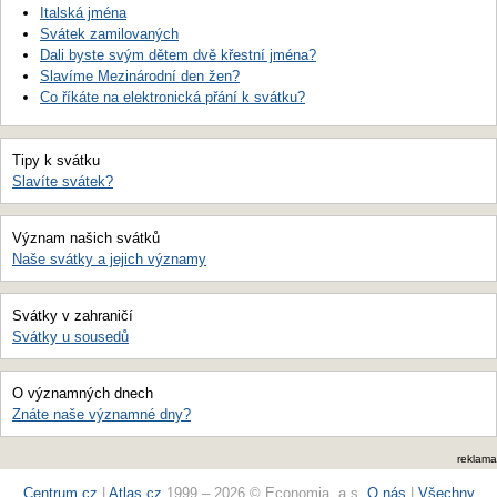
Italská jména
Svátek zamilovaných
Dali byste svým dětem dvě křestní jména?
Slavíme Mezinárodní den žen?
Co říkáte na elektronická přání k svátku?
Tipy k svátku
Slavíte svátek?
Význam našich svátků
Naše svátky a jejich významy
Svátky v zahraničí
Svátky u sousedů
O významných dnech
Znáte naše významné dny?
reklama
Centrum.cz
|
Atlas.cz
1999 – 2026 © Economia, a.s.
O nás
|
Všechny