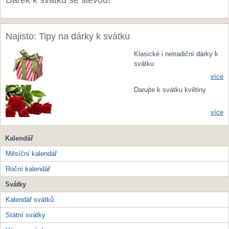
Dárek k svátku se slevou!
Najisto: Tipy na dárky k svátku
Klasické i netradiční dárky k
svátku
více
Darujte k svátku květiny
více
Kalendář
Měsíční kalendář
Roční kalendář
Svátky
Kalendář svátků
Státní svátky