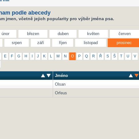
nam podle abecedy
m jmen, včetně jejich popularity pro výběr jména psa.
únor
březen
duben
květen
červen
srpen
září
říjen
listopad
prosinec
E
F
G
H
I
J
K
L
M
N
O
P
Q
R
Ř
S
Š
T
U
V
Jméno
Olsan
Orfeus