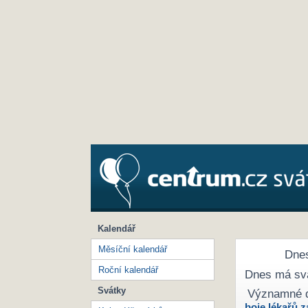
Kalendář
Měsíční kalendář
Dnes
Roční kalendář
Dnes má sv
Svátky
Významné 
boje lékařů z