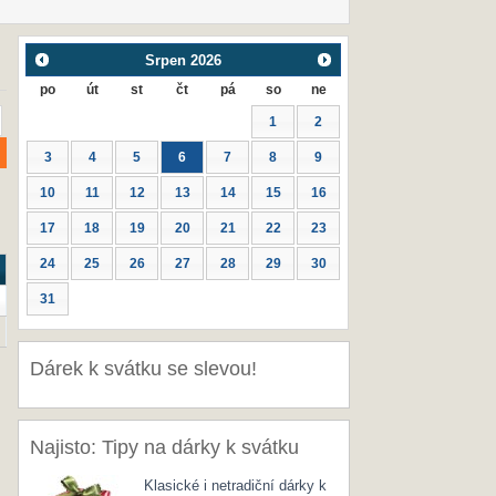
Srpen
2026
po
út
st
čt
pá
so
ne
1
2
3
4
5
6
7
8
9
10
11
12
13
14
15
16
17
18
19
20
21
22
23
24
25
26
27
28
29
30
31
Dárek k svátku se slevou!
Najisto: Tipy na dárky k svátku
Klasické i netradiční dárky k