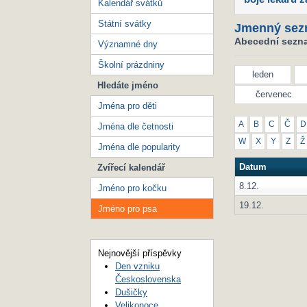
Kalendář svátků
Státní svátky
Jmenný sez
Abecední sezna
Významné dny
Školní prázdniny
leden
Hledáte jméno
červenec
Jména pro děti
A
B
C
Č
D
Jména dle četnosti
W
X
Y
Z
Ž
Jména dle popularity
Datum
Zvířecí kalendář
8.12.
Jméno pro kočku
19.12.
Jméno pro psa
Nejnovější příspěvky
Den vzniku
Československa
Dušičky
Velikonoce