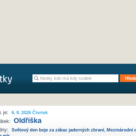
 je:
6. 8. 2026 Čtvrtek
Oldřiška
átek:
dny:
Světový den boje za zákaz jaderných zbraní
,
Mezinárodní 
a mír