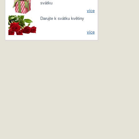
svátku
více
Darujte k svátku květiny
více