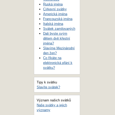
Ruská jména
Církevní svátky
Americká jména
Francouzská jména
Italská jména
Svátek zamilovaných
Dali byste svým
dětem dvě křestní
jména?
Slavíme Mezinárodní
den žen?
Co říkáte na
elektronická přání k
svátku?
Tipy k svátku
Slavíte svátek?
Význam našich svátků
Naše svátky a jejich
významy