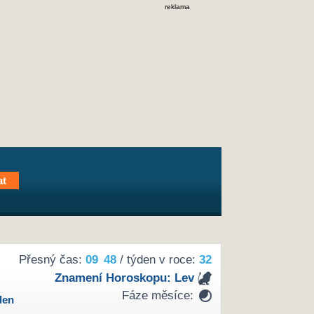
reklama
Přesný čas:
09
48
/ týden v roce:
32
Znamení Horoskopu:
Lev
Fáze měsíce:
den