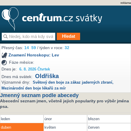
reklama
Přesný čas:
14
59
/ týden v roce:
32
Znamení Horoskopu:
Lev
Fáze měsíce:
Dnes je:
6. 8. 2026 Čtvrtek
Oldřiška
Dnes má svátek:
Významné dny:
Světový den boje za zákaz jaderných zbraní
,
Mezinárodní den boje lékařů za mír
Jmenný seznam podle abecedy
Abecední seznam jmen, včetně jejich popularity pro výběr jména
psa.
leden
únor
březen
duben
květen
červen