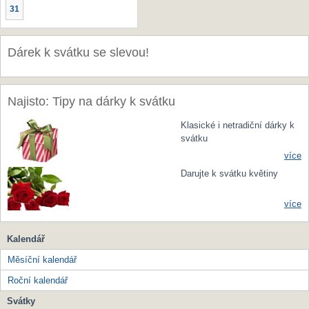
31
Dárek k svátku se slevou!
Najisto: Tipy na dárky k svátku
Klasické i netradiční dárky k
svátku
více
Darujte k svátku květiny
více
Kalendář
Měsíční kalendář
Roční kalendář
Svátky