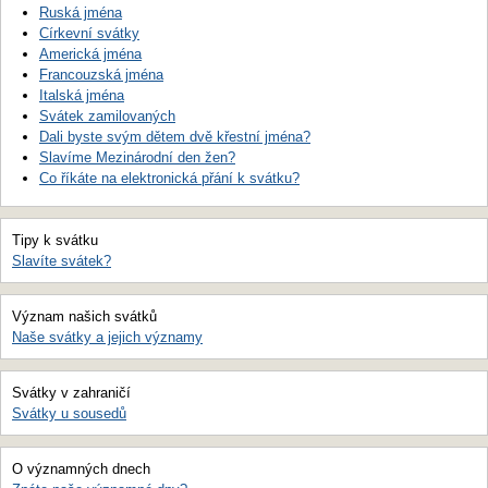
Ruská jména
Církevní svátky
Americká jména
Francouzská jména
Italská jména
Svátek zamilovaných
Dali byste svým dětem dvě křestní jména?
Slavíme Mezinárodní den žen?
Co říkáte na elektronická přání k svátku?
Tipy k svátku
Slavíte svátek?
Význam našich svátků
Naše svátky a jejich významy
Svátky v zahraničí
Svátky u sousedů
O významných dnech