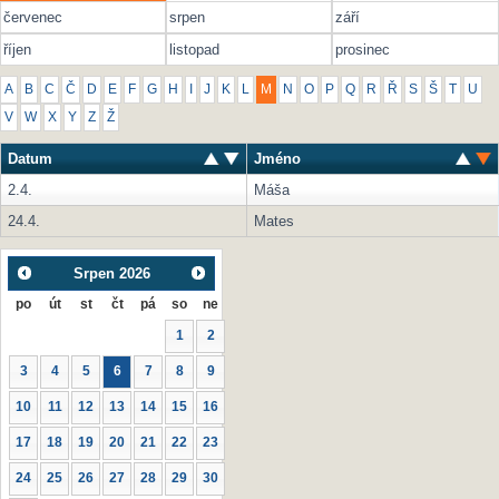
červenec
srpen
září
říjen
listopad
prosinec
A
B
C
Č
D
E
F
G
H
I
J
K
L
M
N
O
P
Q
R
Ř
S
Š
T
U
V
W
X
Y
Z
Ž
Datum
Jméno
2.4.
Máša
24.4.
Mates
Srpen
2026
po
út
st
čt
pá
so
ne
1
2
3
4
5
6
7
8
9
10
11
12
13
14
15
16
17
18
19
20
21
22
23
24
25
26
27
28
29
30