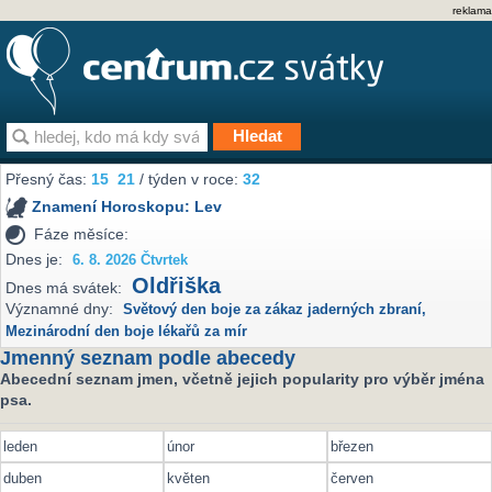
reklama
Přesný čas:
15
21
/ týden v roce:
32
Znamení Horoskopu:
Lev
Fáze měsíce:
Dnes je:
6. 8. 2026 Čtvrtek
Oldřiška
Dnes má svátek:
Významné dny:
Světový den boje za zákaz jaderných zbraní
,
Mezinárodní den boje lékařů za mír
Jmenný seznam podle abecedy
Abecední seznam jmen, včetně jejich popularity pro výběr jména
psa.
leden
únor
březen
duben
květen
červen