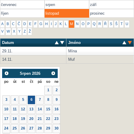
červenec
srpen
září
říjen
listopad
prosinec
A
B
C
Č
D
E
F
G
H
I
J
K
L
M
N
O
P
Q
R
Ř
S
Š
T
U
V
W
X
Y
Z
Ž
Datum
Jméno
29.11.
Mína
14.11.
Muf
Srpen
2026
po
út
st
čt
pá
so
ne
1
2
3
4
5
6
7
8
9
10
11
12
13
14
15
16
17
18
19
20
21
22
23
24
25
26
27
28
29
30