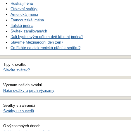
Ruská jména
Církevní svátky
Americká jména
Francouzská jména
Italská jména
Svátek zamilovaných
Dali byste svým dětem dvě křestní jména?
Slavíme Mezinárodní den žen?
Co říkáte na elektronická přání k svátku?
Tipy k svátku
Slavíte svátek?
Význam našich svátků
Naše svátky a jejich významy
Svátky v zahraničí
Svátky u sousedů
O významných dnech