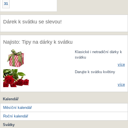
31
Dárek k svátku se slevou!
Najisto: Tipy na dárky k svátku
Klasické i netradiční dárky k
svátku
více
Darujte k svátku květiny
více
Kalendář
Měsíční kalendář
Roční kalendář
Svátky