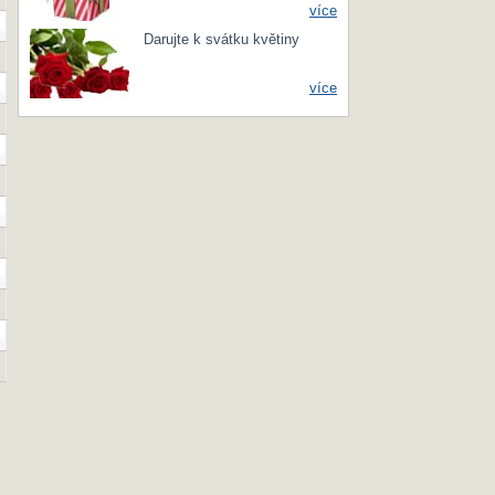
více
Darujte k svátku květiny
více