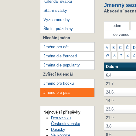
Kalendář svátků
Jmenný sez
Státní svátky
Abecední sezna
Významné dny
leden
Školní prázdniny
červenec
Hledáte jméno
Jména pro děti
A
B
C
Č
D
W
X
Y
Z
Ž
Jména dle četnosti
Jména dle popularity
Datum
Zvířecí kalendář
6.4.
Jméno pro kočku
21.7.
24.6.
Jméno pro psa
14.9.
23.6.
Nejnovější příspěvky
21.9.
Den vzniku
Československa
3.8.
Dušičky
8.6.
Velikonoce