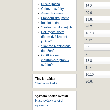
Ruská jména
16.2.
Církevní svátky
29.6.
Americká jména
Francouzská jména
19.8.
Italská jména
26.2.
Svátek zamilovaných
Dali byste svým
16.10.
dětem dvě křestní
4.12.
jména?
Slavíme Mezinárodní
8.9.
den žen?
7.2.
Co říkáte na
elektronická přání k
18.8.
svátku?
11.4.
10.10.
Tipy k svátku
20.6.
Slavíte svátek?
Význam našich svátků
Naše svátky a jejich
významy