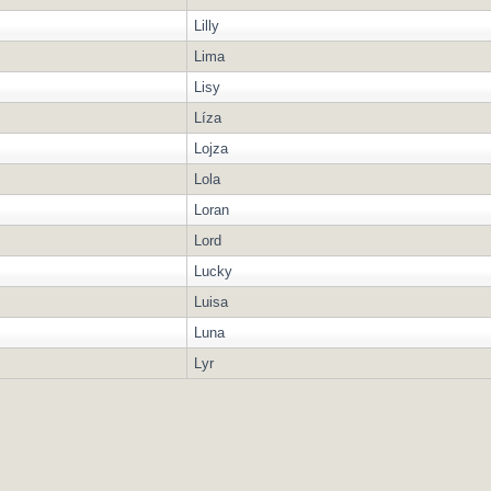
Lilly
Lima
Lisy
Líza
Lojza
Lola
Loran
Lord
Lucky
Luisa
Luna
Lyr