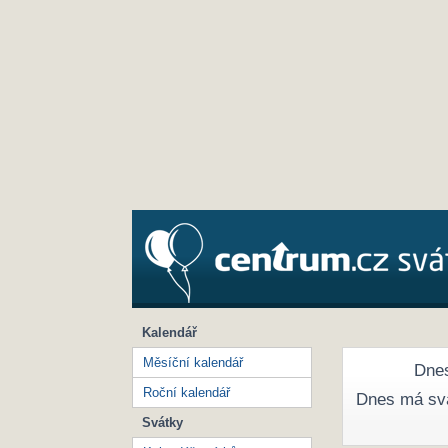
Kalendář
Měsíční kalendář
Dnes
Roční kalendář
Dnes má sv
Svátky