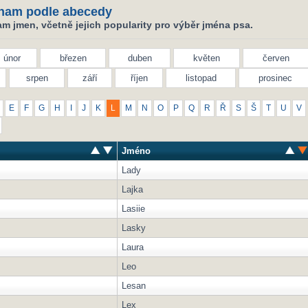
nam podle abecedy
m jmen, včetně jejich popularity pro výběr jména psa.
únor
březen
duben
květen
červen
srpen
září
říjen
listopad
prosinec
E
F
G
H
I
J
K
L
M
N
O
P
Q
R
Ř
S
Š
T
U
V
Jméno
Lady
Lajka
Lasiie
Lasky
Laura
Leo
Lesan
Lex