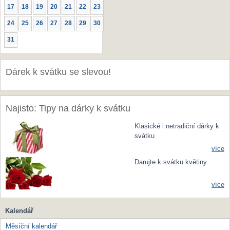
17
18
19
20
21
22
23
24
25
26
27
28
29
30
31
Dárek k svátku se slevou!
Najisto: Tipy na dárky k svátku
Klasické i netradiční dárky k
svátku
více
Darujte k svátku květiny
více
Kalendář
Měsíční kalendář