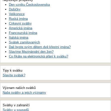
Den vzniku Československa
Dušičky
Velikonoce
Ruská jména
Církevní svátky
Americká jména
Francouzská jména
Italská jména
Svátek zamilovaných
Dali byste svým dětem dvě křestní jména?
Slavíme Mezinárodní den žen?
Co říkáte na elektronická přání k svátku?
Tipy k svátku
Slavíte svátek?
Význam našich svátků
Naše svátky a jejich významy
Svátky v zahraničí
Svátky u sousedů