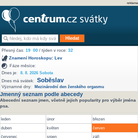
reklama
Přesný čas:
19
00
/ týden v roce:
32
Znamení Horoskopu:
Lev
Fáze měsíce:
Dnes je:
8. 8. 2026 Sobota
Soběslav
Dnes má svátek:
Významné dny:
Mezinárodní den ženského orgasmu
Jmenný seznam podle abecedy
Abecední seznam jmen, včetně jejich popularity pro výběr jména
psa.
leden
únor
březen
duben
květen
červen
červenec
srpen
září