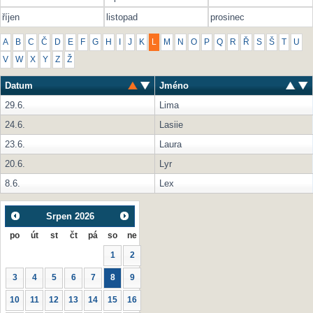
říjen
listopad
prosinec
A
B
C
Č
D
E
F
G
H
I
J
K
L
M
N
O
P
Q
R
Ř
S
Š
T
U
V
W
X
Y
Z
Ž
Datum
Jméno
29.6.
Lima
24.6.
Lasiie
23.6.
Laura
20.6.
Lyr
8.6.
Lex
Srpen
2026
po
út
st
čt
pá
so
ne
1
2
3
4
5
6
7
8
9
10
11
12
13
14
15
16