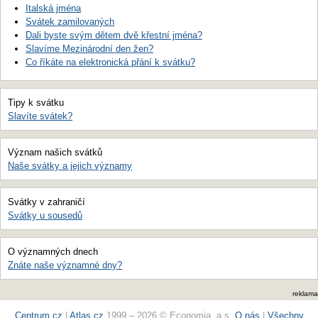
Italská jména
Svátek zamilovaných
Dali byste svým dětem dvě křestní jména?
Slavíme Mezinárodní den žen?
Co říkáte na elektronická přání k svátku?
Tipy k svátku
Slavíte svátek?
Význam našich svátků
Naše svátky a jejich významy
Svátky v zahraničí
Svátky u sousedů
O významných dnech
Znáte naše významné dny?
reklama
Centrum.cz
|
Atlas.cz
1999 – 2026 © Economia, a.s.
O nás
|
Všechny