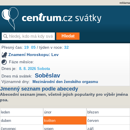
reklama
Přesný čas:
19
05
/ týden v roce:
32
Znamení Horoskopu:
Lev
Fáze měsíce:
Dnes je:
8. 8. 2026 Sobota
Soběslav
Dnes má svátek:
Významné dny:
Mezinárodní den ženského orgasmu
Jmenný seznam podle abecedy
Abecední seznam jmen, včetně jejich popularity pro výběr jména
psa.
leden
únor
březen
duben
květen
červen
červenec
srpen
září