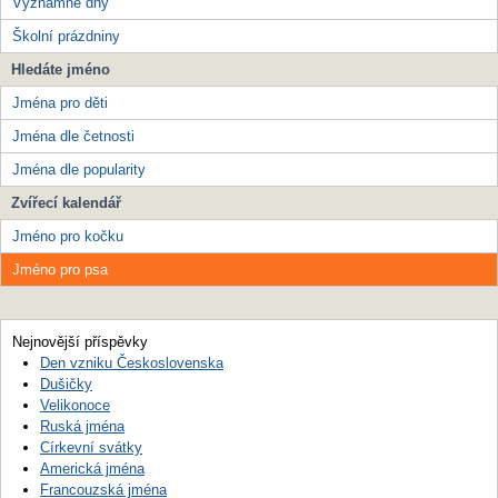
Významné dny
Školní prázdniny
Hledáte jméno
Jména pro děti
Jména dle četnosti
Jména dle popularity
Zvířecí kalendář
Jméno pro kočku
Jméno pro psa
Nejnovější příspěvky
Den vzniku Československa
Dušičky
Velikonoce
Ruská jména
Církevní svátky
Americká jména
Francouzská jména