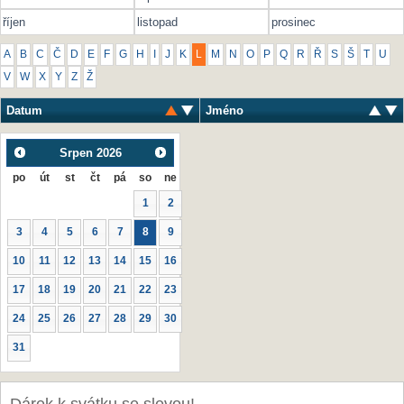
říjen
listopad
prosinec
A
B
C
Č
D
E
F
G
H
I
J
K
L
M
N
O
P
Q
R
Ř
S
Š
T
U
V
W
X
Y
Z
Ž
Datum
Jméno
Srpen
2026
po
út
st
čt
pá
so
ne
1
2
3
4
5
6
7
8
9
10
11
12
13
14
15
16
17
18
19
20
21
22
23
24
25
26
27
28
29
30
31