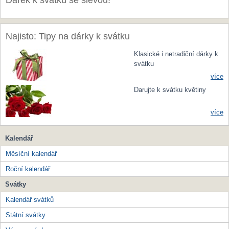
Dárek k svátku se slevou!
Najisto: Tipy na dárky k svátku
Klasické i netradiční dárky k
svátku
více
Darujte k svátku květiny
více
Kalendář
Měsíční kalendář
Roční kalendář
Svátky
Kalendář svátků
Státní svátky