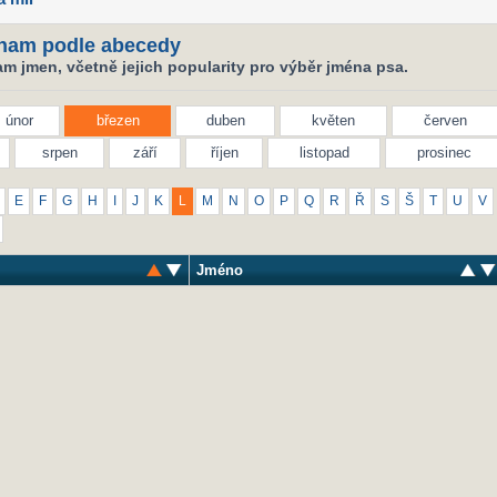
nam podle abecedy
m jmen, včetně jejich popularity pro výběr jména psa.
únor
březen
duben
květen
červen
srpen
září
říjen
listopad
prosinec
E
F
G
H
I
J
K
L
M
N
O
P
Q
R
Ř
S
Š
T
U
V
Jméno