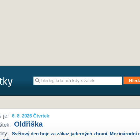
 je:
6. 8. 2026 Čtvrtek
Oldřiška
átek:
dny:
Světový den boje za zákaz jaderných zbraní
,
Mezinárodní 
a mír