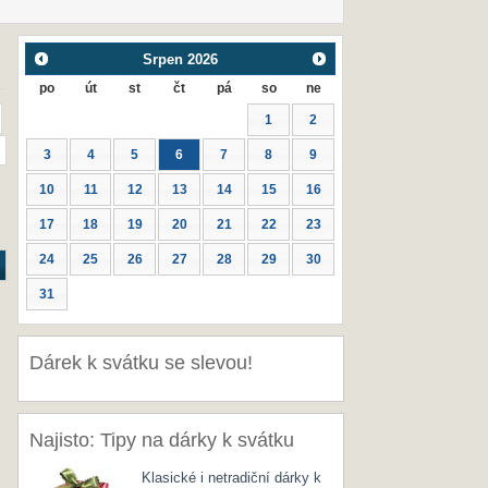
Srpen
2026
po
út
st
čt
pá
so
ne
1
2
3
4
5
6
7
8
9
10
11
12
13
14
15
16
17
18
19
20
21
22
23
24
25
26
27
28
29
30
31
Dárek k svátku se slevou!
Najisto: Tipy na dárky k svátku
Klasické i netradiční dárky k