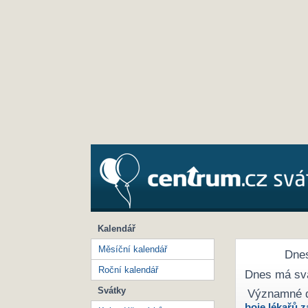
Kalendář
Měsíční kalendář
Dnes
Roční kalendář
Dnes má sv
Svátky
Významné 
boje lékařů z