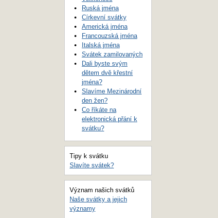
Ruská jména
Církevní svátky
Americká jména
Francouzská jména
Italská jména
Svátek zamilovaných
Dali byste svým
dětem dvě křestní
jména?
Slavíme Mezinárodní
den žen?
Co říkáte na
elektronická přání k
svátku?
Tipy k svátku
Slavíte svátek?
Význam našich svátků
Naše svátky a jejich
významy