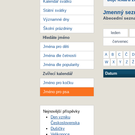
Kalendář svátků
Státní svátky
Jmenný sez
Abecední sezna
Významné dny
Školní prázdniny
leden
Hledáte jméno
červenec
Jména pro děti
A
B
C
Č
D
Jména dle četnosti
W
X
Y
Z
Ž
Jména dle popularity
Datum
Zvířecí kalendář
Jméno pro kočku
Jméno pro psa
Nejnovější příspěvky
Den vzniku
Československa
Dušičky
Velikonoce