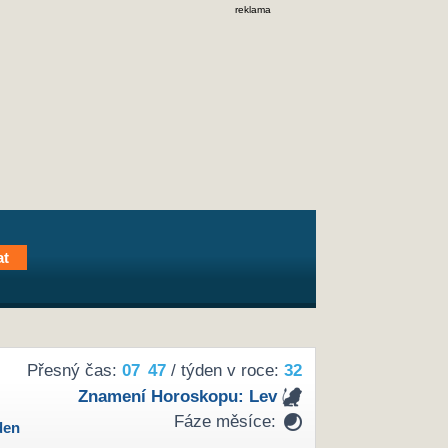
reklama
Přesný čas:
07
:
47
/ týden v roce:
32
Znamení Horoskopu:
Lev
Fáze měsíce:
den