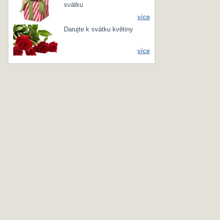
svátku
více
Darujte k svátku květiny
více