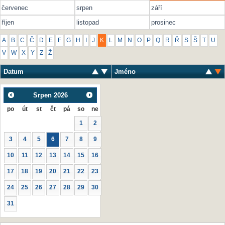
červenec
srpen
září
říjen
listopad
prosinec
A
B
C
Č
D
E
F
G
H
I
J
K
L
M
N
O
P
Q
R
Ř
S
Š
T
U
V
W
X
Y
Z
Ž
Datum
Jméno
Srpen
2026
po
út
st
čt
pá
so
ne
1
2
3
4
5
6
7
8
9
10
11
12
13
14
15
16
17
18
19
20
21
22
23
24
25
26
27
28
29
30
31