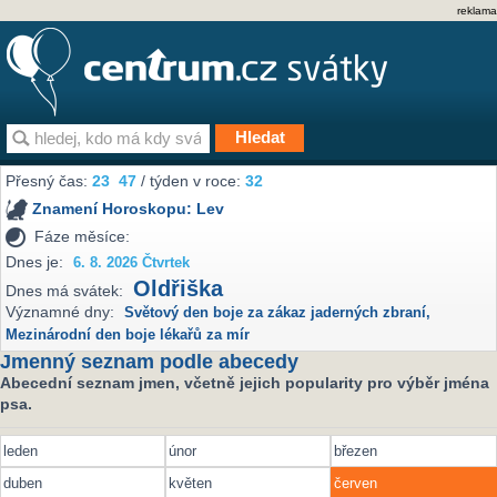
reklama
Přesný čas:
23
47
/ týden v roce:
32
Znamení Horoskopu:
Lev
Fáze měsíce:
Dnes je:
6. 8. 2026 Čtvrtek
Oldřiška
Dnes má svátek:
Významné dny:
Světový den boje za zákaz jaderných zbraní
,
Mezinárodní den boje lékařů za mír
Jmenný seznam podle abecedy
Abecední seznam jmen, včetně jejich popularity pro výběr jména
psa.
leden
únor
březen
duben
květen
červen