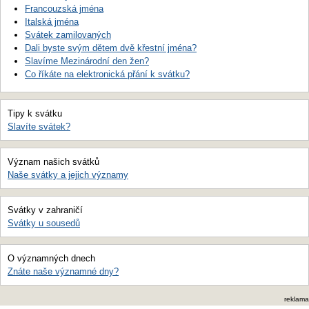
Francouzská jména
Italská jména
Svátek zamilovaných
Dali byste svým dětem dvě křestní jména?
Slavíme Mezinárodní den žen?
Co říkáte na elektronická přání k svátku?
Tipy k svátku
Slavíte svátek?
Význam našich svátků
Naše svátky a jejich významy
Svátky v zahraničí
Svátky u sousedů
O významných dnech
Znáte naše významné dny?
reklama