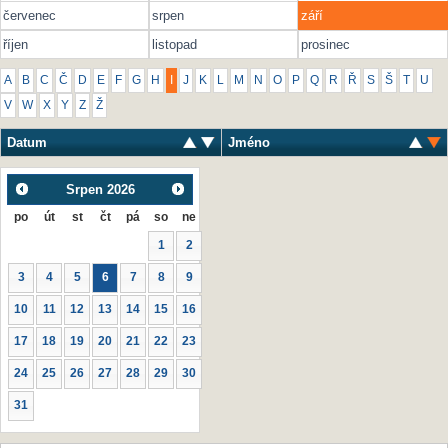
červenec
srpen
září
říjen
listopad
prosinec
A
B
C
Č
D
E
F
G
H
I
J
K
L
M
N
O
P
Q
R
Ř
S
Š
T
U
V
W
X
Y
Z
Ž
Datum
Jméno
Srpen
2026
po
út
st
čt
pá
so
ne
1
2
3
4
5
6
7
8
9
10
11
12
13
14
15
16
17
18
19
20
21
22
23
24
25
26
27
28
29
30
31