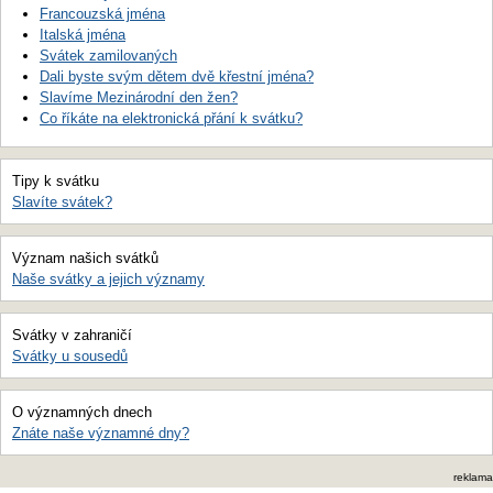
Francouzská jména
Italská jména
Svátek zamilovaných
Dali byste svým dětem dvě křestní jména?
Slavíme Mezinárodní den žen?
Co říkáte na elektronická přání k svátku?
Tipy k svátku
Slavíte svátek?
Význam našich svátků
Naše svátky a jejich významy
Svátky v zahraničí
Svátky u sousedů
O významných dnech
Znáte naše významné dny?
reklama