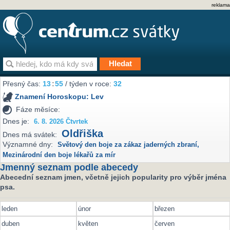
reklama
Přesný čas:
13
:
55
/ týden v roce:
32
Znamení Horoskopu:
Lev
Fáze měsíce:
Dnes je:
6. 8. 2026 Čtvrtek
Oldřiška
Dnes má svátek:
Významné dny:
Světový den boje za zákaz jaderných zbraní
,
Mezinárodní den boje lékařů za mír
Jmenný seznam podle abecedy
Abecední seznam jmen, včetně jejich popularity pro výběr jména
psa.
leden
únor
březen
duben
květen
červen