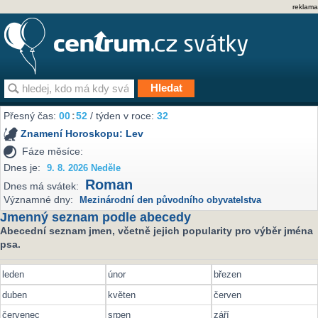
reklama
Přesný čas:
00
52
/ týden v roce:
32
Znamení Horoskopu:
Lev
Fáze měsíce:
Dnes je:
9. 8. 2026 Neděle
Roman
Dnes má svátek:
Významné dny:
Mezinárodní den původního obyvatelstva
Jmenný seznam podle abecedy
Abecední seznam jmen, včetně jejich popularity pro výběr jména
psa.
leden
únor
březen
duben
květen
červen
červenec
srpen
září