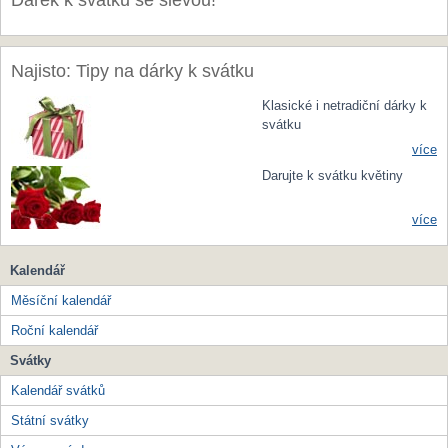
Dárek k svátku se slevou!
Najisto: Tipy na dárky k svátku
Klasické i netradiční dárky k
svátku
více
Darujte k svátku květiny
více
Kalendář
Měsíční kalendář
Roční kalendář
Svátky
Kalendář svátků
Státní svátky