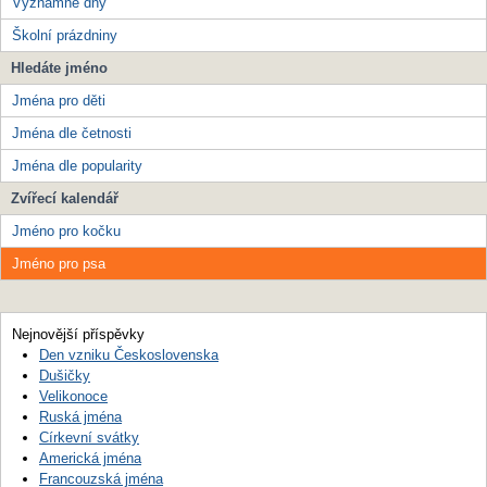
Významné dny
Školní prázdniny
Hledáte jméno
Jména pro děti
Jména dle četnosti
Jména dle popularity
Zvířecí kalendář
Jméno pro kočku
Jméno pro psa
Nejnovější příspěvky
Den vzniku Československa
Dušičky
Velikonoce
Ruská jména
Církevní svátky
Americká jména
Francouzská jména