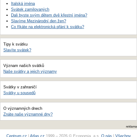
Italská jména
Svátek zamilovaných
Dali byste svým dětem dvě křestní jména?
Slavíme Mezinárodní den žen?
Co říkáte na elektronická přání k svátku?
Tipy k svátku
Slavíte svátek?
Význam našich svátků
Naše svátky a jejich významy
Svátky v zahraničí
Svátky u sousedů
O významných dnech
Znáte naše významné dny?
reklama
Centrum.cz
|
Atlas.cz
1999 – 2026 © Economia, a.s.
O nás
|
Všechny