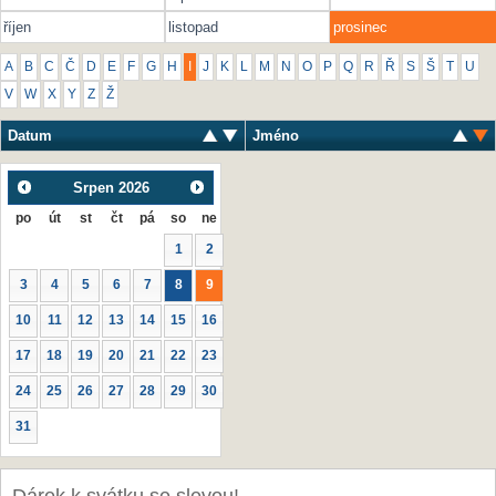
říjen
listopad
prosinec
A
B
C
Č
D
E
F
G
H
I
J
K
L
M
N
O
P
Q
R
Ř
S
Š
T
U
V
W
X
Y
Z
Ž
Datum
Jméno
Srpen
2026
po
út
st
čt
pá
so
ne
1
2
3
4
5
6
7
8
9
10
11
12
13
14
15
16
17
18
19
20
21
22
23
24
25
26
27
28
29
30
31