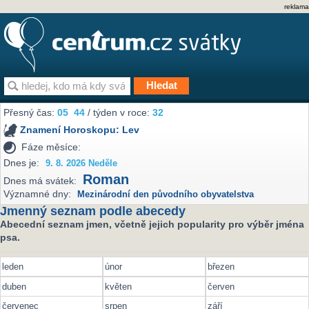
reklama
Přesný čas:
05
:
44
/ týden v roce:
32
Znamení Horoskopu:
Lev
Fáze měsíce:
Dnes je:
9. 8. 2026 Neděle
Roman
Dnes má svátek:
Významné dny:
Mezinárodní den původního obyvatelstva
Jmenný seznam podle abecedy
Abecední seznam jmen, včetně jejich popularity pro výběr jména
psa.
leden
únor
březen
duben
květen
červen
červenec
srpen
září