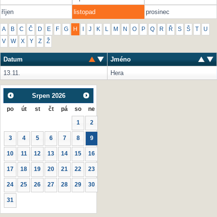
říjen
listopad
prosinec
A
B
C
Č
D
E
F
G
H
I
J
K
L
M
N
O
P
Q
R
Ř
S
Š
T
U
V
W
X
Y
Z
Ž
Datum
Jméno
13.11.
Hera
Srpen
2026
po
út
st
čt
pá
so
ne
1
2
3
4
5
6
7
8
9
10
11
12
13
14
15
16
17
18
19
20
21
22
23
24
25
26
27
28
29
30
31