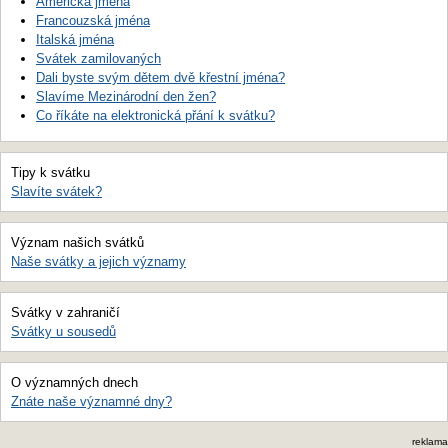
Americká jména
Francouzská jména
Italská jména
Svátek zamilovaných
Dali byste svým dětem dvě křestní jména?
Slavíme Mezinárodní den žen?
Co říkáte na elektronická přání k svátku?
Tipy k svátku
Slavíte svátek?
Význam našich svátků
Naše svátky a jejich významy
Svátky v zahraničí
Svátky u sousedů
O významných dnech
Znáte naše významné dny?
reklama