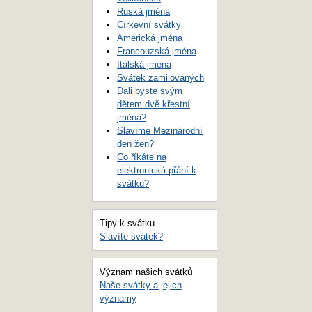
Ruská jména
Církevní svátky
Americká jména
Francouzská jména
Italská jména
Svátek zamilovaných
Dali byste svým
dětem dvě křestní
jména?
Slavíme Mezinárodní
den žen?
Co říkáte na
elektronická přání k
svátku?
Tipy k svátku
Slavíte svátek?
Význam našich svátků
Naše svátky a jejich
významy