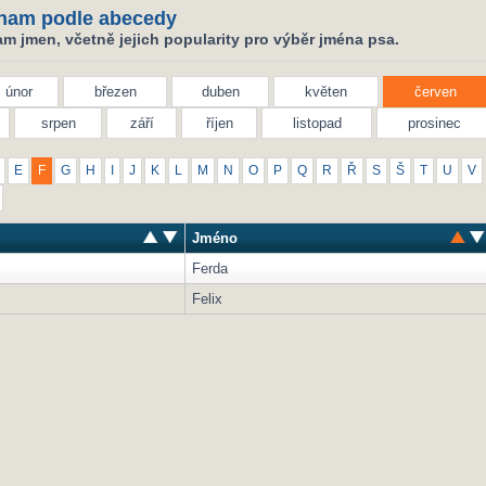
nam podle abecedy
m jmen, včetně jejich popularity pro výběr jména psa.
únor
březen
duben
květen
červen
srpen
září
říjen
listopad
prosinec
E
F
G
H
I
J
K
L
M
N
O
P
Q
R
Ř
S
Š
T
U
V
Jméno
Ferda
Felix