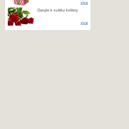
více
Darujte k svátku květiny
více