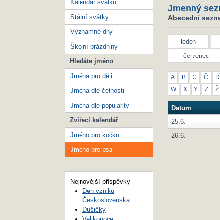
Kalendář svátků
Jmenný sez
Státní svátky
Abecední sezna
Významné dny
leden
Školní prázdniny
červenec
Hledáte jméno
Jména pro děti
A
B
C
Č
D
W
X
Y
Z
Ž
Jména dle četnosti
Jména dle popularity
Datum
Zvířecí kalendář
25.6.
Jméno pro kočku
26.6.
Jméno pro psa
Nejnovější příspěvky
Den vzniku
Československa
Dušičky
Velikonoce