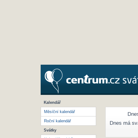
Kalendář
Měsíční kalendář
Dnes
Roční kalendář
Dnes má sv
Svátky