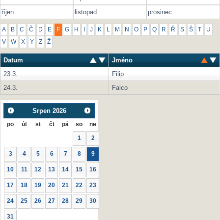
říjen
listopad
prosinec
A
B
C
Č
D
E
F
G
H
I
J
K
L
M
N
O
P
Q
R
Ř
S
Š
T
U
V
W
X
Y
Z
Ž
Datum
Jméno
23.3.
Filip
24.3.
Falco
Srpen
2026
po
út
st
čt
pá
so
ne
1
2
3
4
5
6
7
8
9
10
11
12
13
14
15
16
17
18
19
20
21
22
23
24
25
26
27
28
29
30
31