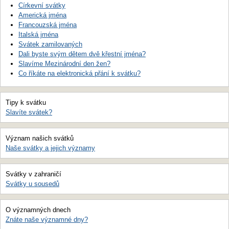
Církevní svátky
Americká jména
Francouzská jména
Italská jména
Svátek zamilovaných
Dali byste svým dětem dvě křestní jména?
Slavíme Mezinárodní den žen?
Co říkáte na elektronická přání k svátku?
Tipy k svátku
Slavíte svátek?
Význam našich svátků
Naše svátky a jejich významy
Svátky v zahraničí
Svátky u sousedů
O významných dnech
Znáte naše významné dny?