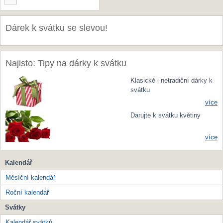
Dárek k svátku se slevou!
Najisto: Tipy na dárky k svátku
Klasické i netradiční dárky k
svátku
více
Darujte k svátku květiny
více
Kalendář
Měsíční kalendář
Roční kalendář
Svátky
Kalendář svátků