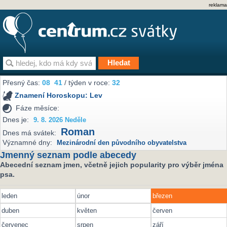
reklama
Přesný čas:
08
41
/ týden v roce:
32
Znamení Horoskopu:
Lev
Fáze měsíce:
Dnes je:
9. 8. 2026 Neděle
Roman
Dnes má svátek:
Významné dny:
Mezinárodní den původního obyvatelstva
Jmenný seznam podle abecedy
Abecední seznam jmen, včetně jejich popularity pro výběr jména
psa.
leden
únor
březen
duben
květen
červen
červenec
srpen
září