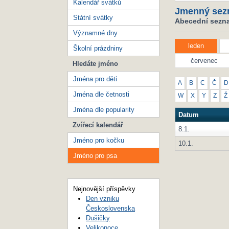
Kalendář svátků
Jmenný sez
Státní svátky
Abecední sezna
Významné dny
leden
Školní prázdniny
červenec
Hledáte jméno
Jména pro děti
A
B
C
Č
D
Jména dle četnosti
W
X
Y
Z
Ž
Jména dle popularity
Datum
Zvířecí kalendář
8.1.
Jméno pro kočku
10.1.
Jméno pro psa
Nejnovější příspěvky
Den vzniku
Československa
Dušičky
Velikonoce