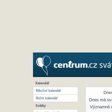
Kalendář
Měsíční kalendář
Dnes
Roční kalendář
Dnes má sv
Svátky
Významné 