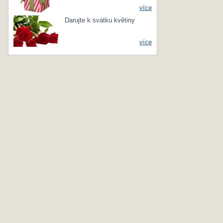
více
Darujte k svátku květiny
více