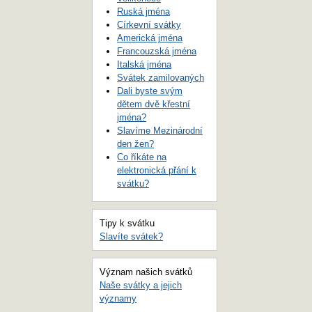
Ruská jména
Církevní svátky
Americká jména
Francouzská jména
Italská jména
Svátek zamilovaných
Dali byste svým
dětem dvě křestní
jména?
Slavíme Mezinárodní
den žen?
Co říkáte na
elektronická přání k
svátku?
Tipy k svátku
Slavíte svátek?
Význam našich svátků
Naše svátky a jejich
významy