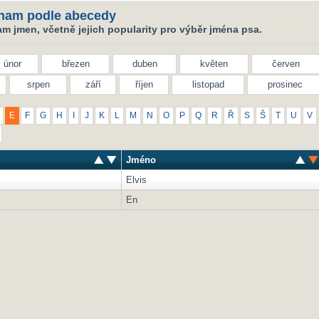
nam podle abecedy
m jmen, včetně jejich popularity pro výběr jména psa.
únor
březen
duben
květen
červen
srpen
září
říjen
listopad
prosinec
E
F
G
H
I
J
K
L
M
N
O
P
Q
R
Ř
S
Š
T
U
V
Jméno
Elvis
En