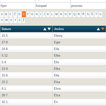
říjen
listopad
prosinec
A
B
C
Č
D
E
F
G
H
I
J
K
L
M
N
O
P
Q
R
Ř
S
Š
T
U
V
W
X
Y
Z
Ž
Datum
Jméno
15.5.
Ebony
27.8.
Egar
24.8.
Eila
5.12.
Elba
5.4.
Elis
23.9.
Elka
15.9.
Ella
22.2.
Elsa
8.1.
Elvis
29.7.
Elza
10.1.
En