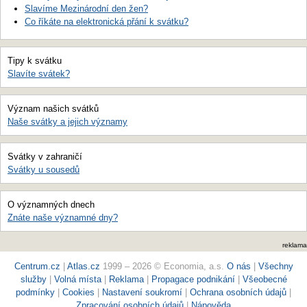
Slavíme Mezinárodní den žen?
Co říkáte na elektronická přání k svátku?
Tipy k svátku
Slavíte svátek?
Význam našich svátků
Naše svátky a jejich významy
Svátky v zahraničí
Svátky u sousedů
O významných dnech
Znáte naše významné dny?
reklama
Centrum.cz
|
Atlas.cz
1999 – 2026 © Economia, a.s.
O nás
|
Všechny
služby
|
Volná místa
|
Reklama
|
Propagace podnikání
|
Všeobecné
podmínky
|
Cookies
|
Nastavení soukromí
|
Ochrana osobních údajů
|
Zpracování osobních údajů
|
Nápověda