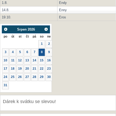
1.8.
Endy
14.8.
Enny
19.10.
Eros
Srpen
2026
po
út
st
čt
pá
so
ne
1
2
3
4
5
6
7
8
9
10
11
12
13
14
15
16
17
18
19
20
21
22
23
24
25
26
27
28
29
30
31
Dárek k svátku se slevou!