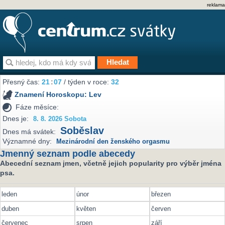
reklama
Přesný čas:
21
:
07
/ týden v roce:
32
Znamení Horoskopu:
Lev
Fáze měsíce:
Dnes je:
8. 8. 2026 Sobota
Soběslav
Dnes má svátek:
Významné dny:
Mezinárodní den ženského orgasmu
Jmenný seznam podle abecedy
Abecední seznam jmen, včetně jejich popularity pro výběr jména
psa.
leden
únor
březen
duben
květen
červen
červenec
srpen
září