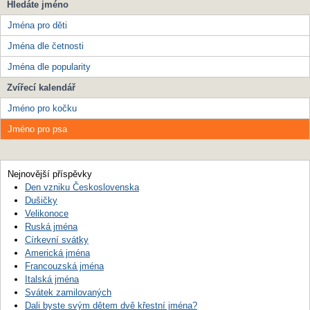
Hledáte jméno
Jména pro děti
Jména dle četnosti
Jména dle popularity
Zvířecí kalendář
Jméno pro kočku
Jméno pro psa
Nejnovější příspěvky
Den vzniku Československa
Dušičky
Velikonoce
Ruská jména
Církevní svátky
Americká jména
Francouzská jména
Italská jména
Svátek zamilovaných
Dali byste svým dětem dvě křestní jména?