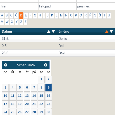
říjen
listopad
prosinec
A
B
C
Č
D
E
F
G
H
I
J
K
L
M
N
O
P
Q
R
Ř
S
Š
T
U
V
W
X
Y
Z
Ž
Datum
Jméno
31.5.
Denis
9.5.
Deli
28.5.
Daxi
Srpen
2026
po
út
st
čt
pá
so
ne
1
2
3
4
5
6
7
8
9
10
11
12
13
14
15
16
17
18
19
20
21
22
23
24
25
26
27
28
29
30