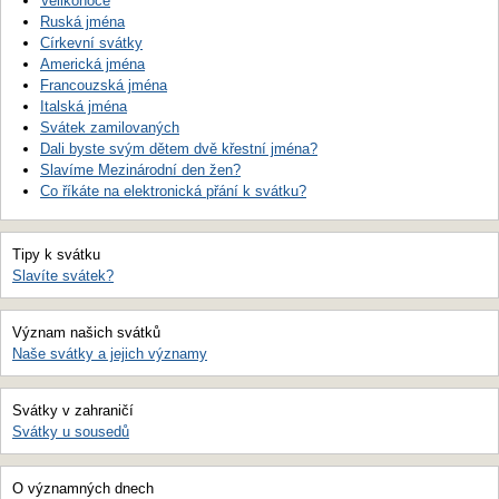
Velikonoce
Ruská jména
Církevní svátky
Americká jména
Francouzská jména
Italská jména
Svátek zamilovaných
Dali byste svým dětem dvě křestní jména?
Slavíme Mezinárodní den žen?
Co říkáte na elektronická přání k svátku?
Tipy k svátku
Slavíte svátek?
Význam našich svátků
Naše svátky a jejich významy
Svátky v zahraničí
Svátky u sousedů
O významných dnech