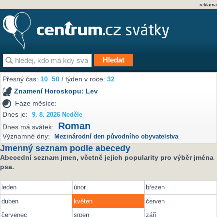
reklama
Přesný čas:
10
:
50
/ týden v roce:
32
Znamení Horoskopu:
Lev
Fáze měsíce:
Dnes je:
9. 8. 2026 Neděle
Roman
Dnes má svátek:
Významné dny:
Mezinárodní den původního obyvatelstva
Jmenný seznam podle abecedy
Abecední seznam jmen, včetně jejich popularity pro výběr jména
psa.
leden
únor
březen
duben
květen
červen
červenec
srpen
září