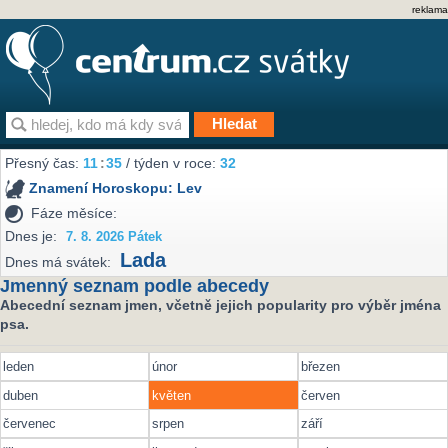
reklama
Přesný čas:
11
:
35
/ týden v roce:
32
Znamení Horoskopu:
Lev
Fáze měsíce:
Dnes je:
7. 8. 2026 Pátek
Lada
Dnes má svátek:
Jmenný seznam podle abecedy
Abecední seznam jmen, včetně jejich popularity pro výběr jména
psa.
leden
únor
březen
duben
květen
červen
červenec
srpen
září