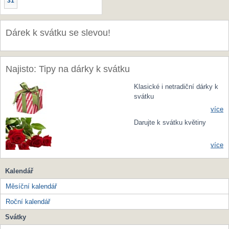
31
Dárek k svátku se slevou!
Najisto: Tipy na dárky k svátku
Klasické i netradiční dárky k
svátku
více
Darujte k svátku květiny
více
Kalendář
Měsíční kalendář
Roční kalendář
Svátky