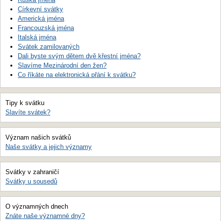
Církevní svátky
Americká jména
Francouzská jména
Italská jména
Svátek zamilovaných
Dali byste svým dětem dvě křestní jména?
Slavíme Mezinárodní den žen?
Co říkáte na elektronická přání k svátku?
Tipy k svátku
Slavíte svátek?
Význam našich svátků
Naše svátky a jejich významy
Svátky v zahraničí
Svátky u sousedů
O významných dnech
Znáte naše významné dny?