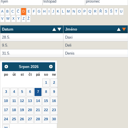
říjen
listopad
prosinec
A
B
C
Č
D
E
F
G
H
I
J
K
L
M
N
O
P
Q
R
Ř
S
Š
T
U
V
W
X
Y
Z
Ž
Datum
Jméno
28.5.
Daxi
9.5.
Deli
31.5.
Denis
Srpen
2026
po
út
st
čt
pá
so
ne
1
2
3
4
5
6
7
8
9
10
11
12
13
14
15
16
17
18
19
20
21
22
23
24
25
26
27
28
29
30