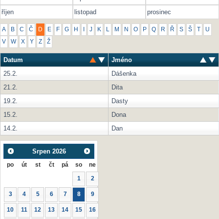
říjen
listopad
prosinec
A
B
C
Č
D
E
F
G
H
I
J
K
L
M
N
O
P
Q
R
Ř
S
Š
T
U
V
W
X
Y
Z
Ž
Datum
Jméno
25.2.
Dášenka
21.2.
Dita
19.2.
Dasty
15.2.
Dona
14.2.
Dan
Srpen
2026
po
út
st
čt
pá
so
ne
1
2
3
4
5
6
7
8
9
10
11
12
13
14
15
16