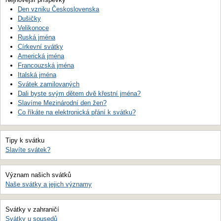
Den vzniku Československa
Dušičky
Velikonoce
Ruská jména
Církevní svátky
Americká jména
Francouzská jména
Italská jména
Svátek zamilovaných
Dali byste svým dětem dvě křestní jména?
Slavíme Mezinárodní den žen?
Co říkáte na elektronická přání k svátku?
Tipy k svátku
Slavíte svátek?
Význam našich svátků
Naše svátky a jejich významy
Svátky v zahraničí
Svátky u sousedů