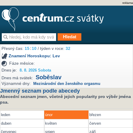
reklama
Přesný čas:
15
:
10
/ týden v roce:
32
Znamení Horoskopu:
Lev
Fáze měsíce:
Dnes je:
8. 8. 2026 Sobota
Soběslav
Dnes má svátek:
Významné dny:
Mezinárodní den ženského orgasmu
Jmenný seznam podle abecedy
Abecední seznam jmen, včetně jejich popularity pro výběr jména
psa.
leden
únor
březen
duben
květen
červen
červenec
srpen
září