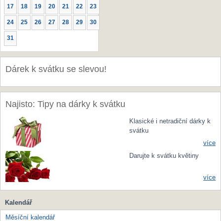
17
18
19
20
21
22
23
24
25
26
27
28
29
30
31
Dárek k svátku se slevou!
Najisto: Tipy na dárky k svátku
Klasické i netradiční dárky k
svátku
více
Darujte k svátku květiny
více
Kalendář
Měsíční kalendář