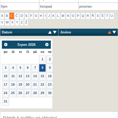
říjen
listopad
prosinec
A
B
C
Č
D
E
F
G
H
I
J
K
L
M
N
O
P
Q
R
Ř
S
Š
T
U
V
W
X
Y
Z
Ž
Datum
Jméno
Srpen
2026
po
út
st
čt
pá
so
ne
1
2
3
4
5
6
7
8
9
10
11
12
13
14
15
16
17
18
19
20
21
22
23
24
25
26
27
28
29
30
31