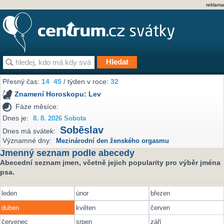
reklama
Přesný čas:
14
45
/ týden v roce:
32
Znamení Horoskopu:
Lev
Fáze měsíce:
Dnes je:
8. 8. 2026 Sobota
Soběslav
Dnes má svátek:
Významné dny:
Mezinárodní den ženského orgasmu
Jmenný seznam podle abecedy
Abecední seznam jmen, včetně jejich popularity pro výběr jména
psa.
leden
únor
březen
duben
květen
červen
červenec
srpen
září