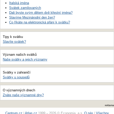
Italská jména
Svátek zamilovaných
Dali byste svým dětem dvě křestní jména?
Slavíme Mezinárodní den žen?
Co říkáte na elektronická přání k svátku?
Tipy k svátku
Slavíte svátek?
Význam našich svátků
Naše svátky a jejich významy
Svátky v zahraničí
Svátky u sousedů
O významných dnech
Znáte naše významné dny?
reklama
Centrum.cz
|
Atlas.cz
1999 – 2026 © Economia, a.s.
O nás
|
Všechny