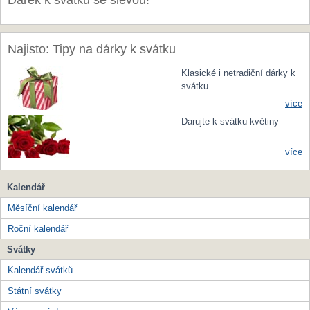
Dárek k svátku se slevou!
Najisto: Tipy na dárky k svátku
Klasické i netradiční dárky k
svátku
více
Darujte k svátku květiny
více
Kalendář
Měsíční kalendář
Roční kalendář
Svátky
Kalendář svátků
Státní svátky