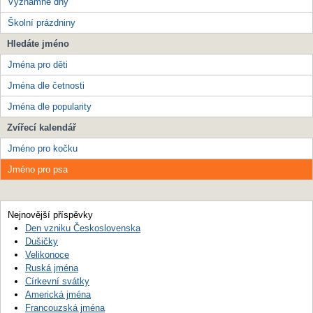
Významné dny
Školní prázdniny
Hledáte jméno
Jména pro děti
Jména dle četnosti
Jména dle popularity
Zvířecí kalendář
Jméno pro kočku
Jméno pro psa
Nejnovější příspěvky
Den vzniku Československa
Dušičky
Velikonoce
Ruská jména
Církevní svátky
Americká jména
Francouzská jména