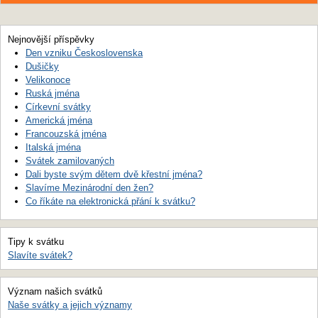
Nejnovější příspěvky
Den vzniku Československa
Dušičky
Velikonoce
Ruská jména
Církevní svátky
Americká jména
Francouzská jména
Italská jména
Svátek zamilovaných
Dali byste svým dětem dvě křestní jména?
Slavíme Mezinárodní den žen?
Co říkáte na elektronická přání k svátku?
Tipy k svátku
Slavíte svátek?
Význam našich svátků
Naše svátky a jejich významy