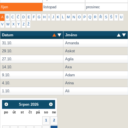
říjen
listopad
prosinec
A
B
C
Č
D
E
F
G
H
I
J
K
L
M
N
O
P
Q
R
Ř
S
Š
T
U
V
W
X
Y
Z
Ž
Datum
Jméno
31.10.
Amanda
29.10.
Askot
27.10.
Agila
14.10.
Axa
9.10.
Adam
4.10.
Arina
1.10.
Ali
Srpen
2026
po
út
st
čt
pá
so
ne
1
2