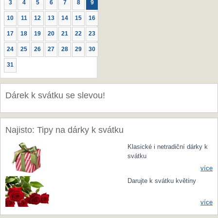
3
4
5
6
7
8
9
10
11
12
13
14
15
16
17
18
19
20
21
22
23
24
25
26
27
28
29
30
31
Dárek k svátku se slevou!
Najisto: Tipy na dárky k svátku
Klasické i netradiční dárky k
svátku
více
Darujte k svátku květiny
více