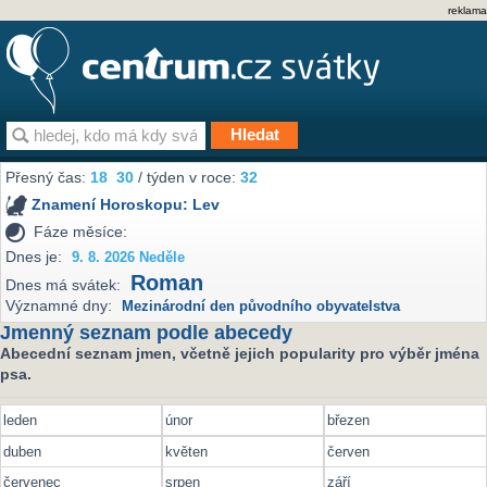
reklama
Přesný čas:
18
30
/ týden v roce:
32
Znamení Horoskopu:
Lev
Fáze měsíce:
Dnes je:
9. 8. 2026 Neděle
Roman
Dnes má svátek:
Významné dny:
Mezinárodní den původního obyvatelstva
Jmenný seznam podle abecedy
Abecední seznam jmen, včetně jejich popularity pro výběr jména
psa.
leden
únor
březen
duben
květen
červen
červenec
srpen
září