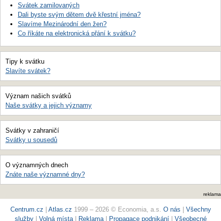
Svátek zamilovaných
Dali byste svým dětem dvě křestní jména?
Slavíme Mezinárodní den žen?
Co říkáte na elektronická přání k svátku?
Tipy k svátku
Slavíte svátek?
Význam našich svátků
Naše svátky a jejich významy
Svátky v zahraničí
Svátky u sousedů
O významných dnech
Znáte naše významné dny?
reklama
Centrum.cz
|
Atlas.cz
1999 – 2026 © Economia, a.s.
O nás
|
Všechny
služby
|
Volná místa
|
Reklama
|
Propagace podnikání
|
Všeobecné