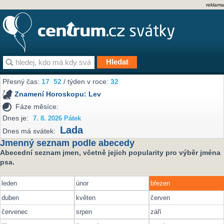
reklama
Přesný čas:
17
52
/ týden v roce:
32
Znamení Horoskopu:
Lev
Fáze měsíce:
Dnes je:
7. 8. 2026 Pátek
Lada
Dnes má svátek:
Jmenný seznam podle abecedy
Abecední seznam jmen, včetně jejich popularity pro výběr jména
psa.
leden
únor
březen
duben
květen
červen
červenec
srpen
září