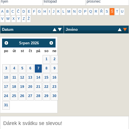
říjen
listopad
prosinec
A
B
C
Č
D
E
F
G
H
I
J
K
L
M
N
O
P
Q
R
Ř
S
Š
T
U
V
W
X
Y
Z
Ž
Datum
Jméno
Srpen
2026
po
út
st
čt
pá
so
ne
1
2
3
4
5
6
7
8
9
10
11
12
13
14
15
16
17
18
19
20
21
22
23
24
25
26
27
28
29
30
31
Dárek k svátku se slevou!