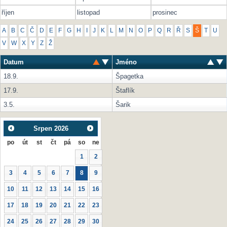
říjen
listopad
prosinec
A
B
C
Č
D
E
F
G
H
I
J
K
L
M
N
O
P
Q
R
Ř
S
Š
T
U
V
W
X
Y
Z
Ž
Datum
Jméno
18.9.
Špagetka
17.9.
Štaflík
3.5.
Šarik
Srpen
2026
po
út
st
čt
pá
so
ne
1
2
3
4
5
6
7
8
9
10
11
12
13
14
15
16
17
18
19
20
21
22
23
24
25
26
27
28
29
30