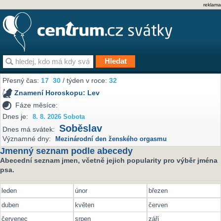
reklama
Přesný čas:
17
30
/ týden v roce:
32
Znamení Horoskopu:
Lev
Fáze měsíce:
Dnes je:
8. 8. 2026 Sobota
Soběslav
Dnes má svátek:
Významné dny:
Mezinárodní den ženského orgasmu
Jmenný seznam podle abecedy
Abecední seznam jmen, včetně jejich popularity pro výběr jména
psa.
leden
únor
březen
duben
květen
červen
červenec
srpen
září