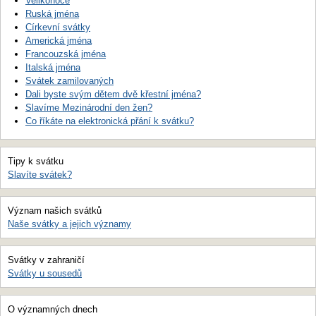
Velikonoce
Ruská jména
Církevní svátky
Americká jména
Francouzská jména
Italská jména
Svátek zamilovaných
Dali byste svým dětem dvě křestní jména?
Slavíme Mezinárodní den žen?
Co říkáte na elektronická přání k svátku?
Tipy k svátku
Slavíte svátek?
Význam našich svátků
Naše svátky a jejich významy
Svátky v zahraničí
Svátky u sousedů
O významných dnech