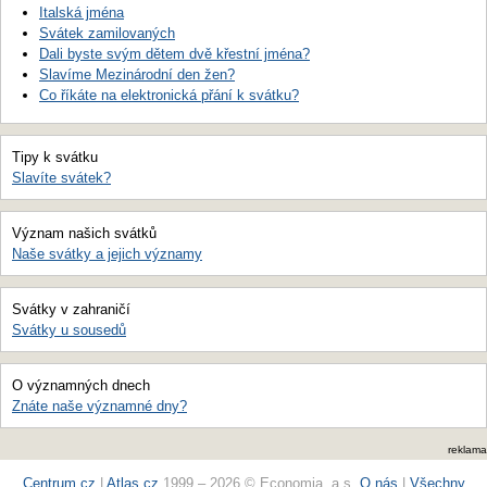
Italská jména
Svátek zamilovaných
Dali byste svým dětem dvě křestní jména?
Slavíme Mezinárodní den žen?
Co říkáte na elektronická přání k svátku?
Tipy k svátku
Slavíte svátek?
Význam našich svátků
Naše svátky a jejich významy
Svátky v zahraničí
Svátky u sousedů
O významných dnech
Znáte naše významné dny?
reklama
Centrum.cz
|
Atlas.cz
1999 – 2026 © Economia, a.s.
O nás
|
Všechny