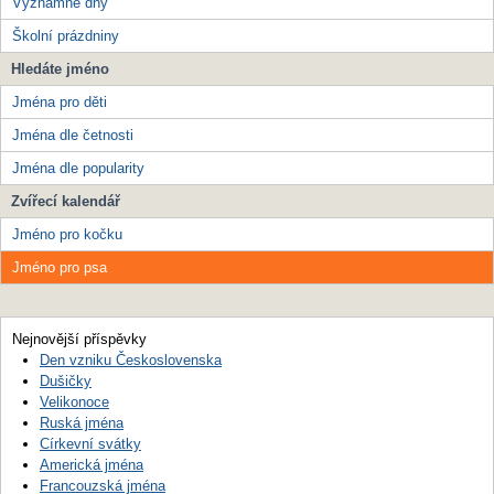
Významné dny
Školní prázdniny
Hledáte jméno
Jména pro děti
Jména dle četnosti
Jména dle popularity
Zvířecí kalendář
Jméno pro kočku
Jméno pro psa
Nejnovější příspěvky
Den vzniku Československa
Dušičky
Velikonoce
Ruská jména
Církevní svátky
Americká jména
Francouzská jména