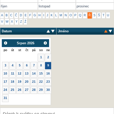
říjen
listopad
prosinec
A
B
C
Č
D
E
F
G
H
I
J
K
L
M
N
O
P
Q
R
Ř
S
Š
T
U
V
W
X
Y
Z
Ž
Datum
Jméno
Srpen
2026
po
út
st
čt
pá
so
ne
1
2
3
4
5
6
7
8
9
10
11
12
13
14
15
16
17
18
19
20
21
22
23
24
25
26
27
28
29
30
31