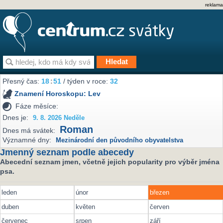
reklama
Přesný čas:
18
:
51
/ týden v roce:
32
Znamení Horoskopu:
Lev
Fáze měsíce:
Dnes je:
9. 8. 2026 Neděle
Roman
Dnes má svátek:
Významné dny:
Mezinárodní den původního obyvatelstva
Jmenný seznam podle abecedy
Abecední seznam jmen, včetně jejich popularity pro výběr jména
psa.
leden
únor
březen
duben
květen
červen
červenec
srpen
září