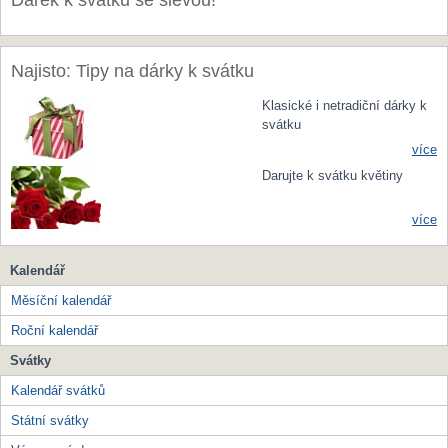
Dárek k svátku se slevou!
Najisto: Tipy na dárky k svátku
Klasické i netradiční dárky k
svátku
více
Darujte k svátku květiny
více
Kalendář
Měsíční kalendář
Roční kalendář
Svátky
Kalendář svátků
Státní svátky