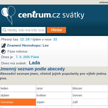
reklama
Přesný čas:
12
28
/ týden v roce:
32
Znamení Horoskopu:
Lev
Fáze měsíce:
Dnes je:
7. 8. 2026 Pátek
Lada
Dnes má svátek:
Jmenný seznam podle abecedy
Abecední seznam jmen, včetně jejich popularity pro výběr jména
psa.
leden
únor
březen
duben
květen
červen
červenec
srpen
září