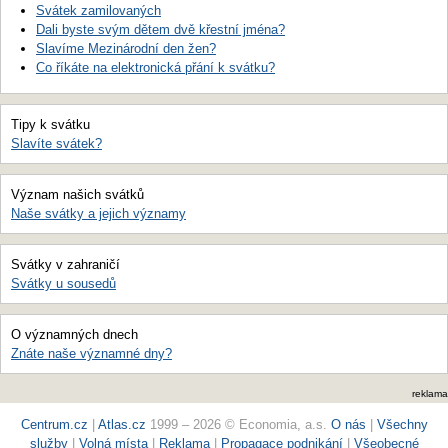
Svátek zamilovaných
Dali byste svým dětem dvě křestní jména?
Slavíme Mezinárodní den žen?
Co říkáte na elektronická přání k svátku?
Tipy k svátku
Slavíte svátek?
Význam našich svátků
Naše svátky a jejich významy
Svátky v zahraničí
Svátky u sousedů
O významných dnech
Znáte naše významné dny?
reklama
Centrum.cz
|
Atlas.cz
1999 – 2026 © Economia, a.s.
O nás
|
Všechny
služby
|
Volná místa
|
Reklama
|
Propagace podnikání
|
Všeobecné