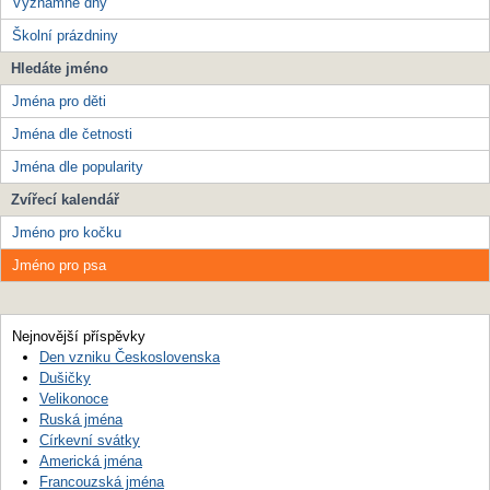
Významné dny
Školní prázdniny
Hledáte jméno
Jména pro děti
Jména dle četnosti
Jména dle popularity
Zvířecí kalendář
Jméno pro kočku
Jméno pro psa
Nejnovější příspěvky
Den vzniku Československa
Dušičky
Velikonoce
Ruská jména
Církevní svátky
Americká jména
Francouzská jména