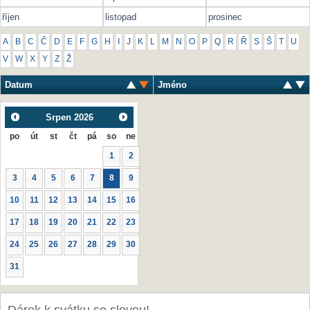
říjen
listopad
prosinec
A
B
C
Č
D
E
F
G
H
I
J
K
L
M
N
O
P
Q
R
Ř
S
Š
T
U
V
W
X
Y
Z
Ž
Datum
Jméno
Srpen
2026
po
út
st
čt
pá
so
ne
1
2
3
4
5
6
7
8
9
10
11
12
13
14
15
16
17
18
19
20
21
22
23
24
25
26
27
28
29
30
31