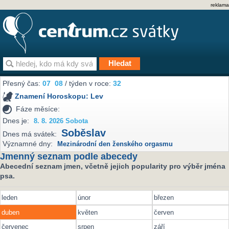
reklama
Přesný čas:
07
08
/ týden v roce:
32
Znamení Horoskopu:
Lev
Fáze měsíce:
Dnes je:
8. 8. 2026 Sobota
Soběslav
Dnes má svátek:
Významné dny:
Mezinárodní den ženského orgasmu
Jmenný seznam podle abecedy
Abecední seznam jmen, včetně jejich popularity pro výběr jména
psa.
leden
únor
březen
duben
květen
červen
červenec
srpen
září