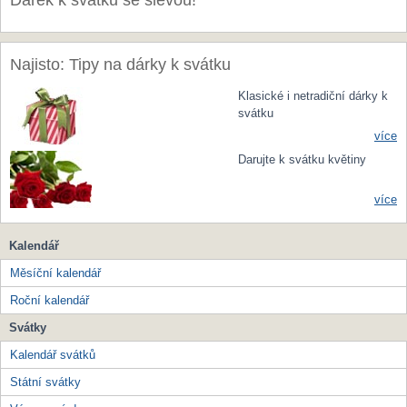
Dárek k svátku se slevou!
Najisto: Tipy na dárky k svátku
Klasické i netradiční dárky k
svátku
více
Darujte k svátku květiny
více
Kalendář
Měsíční kalendář
Roční kalendář
Svátky
Kalendář svátků
Státní svátky