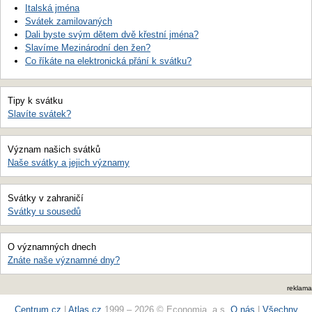
Italská jména
Svátek zamilovaných
Dali byste svým dětem dvě křestní jména?
Slavíme Mezinárodní den žen?
Co říkáte na elektronická přání k svátku?
Tipy k svátku
Slavíte svátek?
Význam našich svátků
Naše svátky a jejich významy
Svátky v zahraničí
Svátky u sousedů
O významných dnech
Znáte naše významné dny?
reklama
Centrum.cz
|
Atlas.cz
1999 – 2026 © Economia, a.s.
O nás
|
Všechny