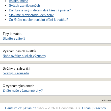
Italská jména
Svátek zamilovaných
Dali byste svým dětem dvě křestní jména?
Slavíme Mezinárodní den žen?
Co říkáte na elektronická přání k svátku?
Tipy k svátku
Slavíte svátek?
Význam našich svátků
Naše svátky a jejich významy
Svátky v zahraničí
Svátky u sousedů
O významných dnech
Znáte naše významné dny?
reklama
Centrum.cz
|
Atlas.cz
1999 – 2026 © Economia, a.s.
O nás
|
Všechny