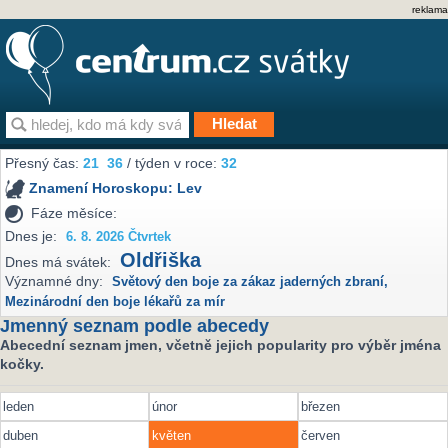
reklama
Přesný čas:
21
36
/ týden v roce:
32
Znamení Horoskopu:
Lev
Fáze měsíce:
Dnes je:
6. 8. 2026 Čtvrtek
Oldřiška
Dnes má svátek:
Významné dny:
Světový den boje za zákaz jaderných zbraní
,
Mezinárodní den boje lékařů za mír
Jmenný seznam podle abecedy
Abecední seznam jmen, včetně jejich popularity pro výběr jména
kočky.
leden
únor
březen
duben
květen
červen