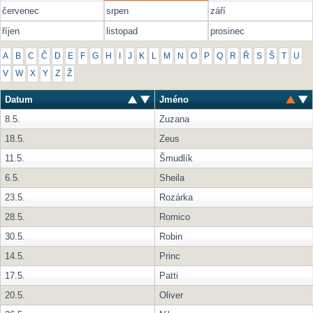
červenec
srpen
září
říjen
listopad
prosinec
A
B
C
Č
D
E
F
G
H
I
J
K
L
M
N
O
P
Q
R
Ř
S
Š
T
U
V
W
X
Y
Z
Ž
Datum
Jméno
8.5.
Zuzana
18.5.
Zeus
11.5.
Šmudlík
6.5.
Sheila
23.5.
Rozárka
28.5.
Romico
30.5.
Robin
14.5.
Princ
17.5.
Patti
20.5.
Oliver