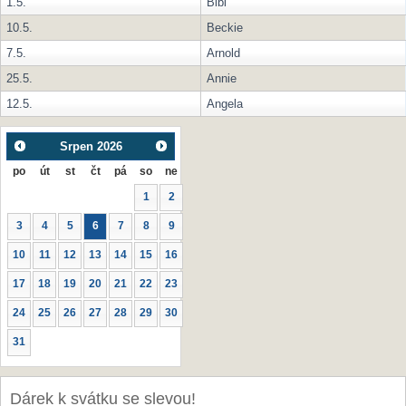
1.5.
Bibi
10.5.
Beckie
7.5.
Arnold
25.5.
Annie
12.5.
Angela
Srpen
2026
po
út
st
čt
pá
so
ne
1
2
3
4
5
6
7
8
9
10
11
12
13
14
15
16
17
18
19
20
21
22
23
24
25
26
27
28
29
30
31
Dárek k svátku se slevou!