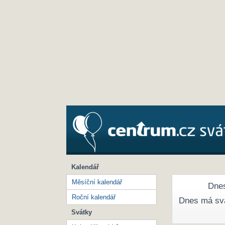
Kalendář
Měsíční kalendář
Dnes
Roční kalendář
Dnes má sv
Svátky