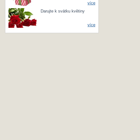
více
Darujte k svátku květiny
více