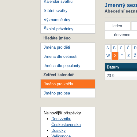
Kalendář svátků
Jmenný sez
Státní svátky
Abecední sezna
Významné dny
leden
Školní prázdniny
červenec
Hledáte jméno
Jména pro děti
A
B
C
Č
D
W
X
Y
Z
Ž
Jména dle četnosti
Jména dle popularity
Datum
Zvířecí kalendář
23.9.
Jméno pro kočku
Jméno pro psa
Nejnovější příspěvky
Den vzniku
Československa
Dušičky
Velikonoce