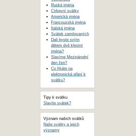
Ruská jména
Církevní svátky
Americká jména
Francouzská jména
Italská jména
Svátek zamilovaných
Dali byste svým
dětem dvě křestní
jména?
Slavíme Mezinárodní
den žen?
Co říkáte na
elektronická přání k
svátku?
Tipy k svátku
Slavíte svátek?
Význam našich svátků
Naše svátky a jejich
významy