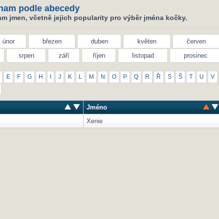
nam podle abecedy
m jmen, včetně jejich popularity pro výběr jména kočky.
únor
březen
duben
květen
červen
srpen
září
říjen
listopad
prosinec
E
F
G
H
I
J
K
L
M
N
O
P
Q
R
Ř
S
Š
T
U
V
Jméno
Xenie