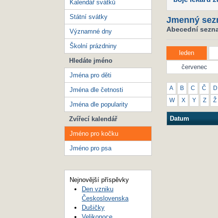
Kalendář svátků
Státní svátky
Jmenný sez
Abecední sezna
Významné dny
Školní prázdniny
leden
Hledáte jméno
červenec
Jména pro děti
A
B
C
Č
D
Jména dle četnosti
W
X
Y
Z
Ž
Jména dle popularity
Datum
Zvířecí kalendář
Jméno pro kočku
Jméno pro psa
Nejnovější příspěvky
Den vzniku
Československa
Dušičky
Velikonoce