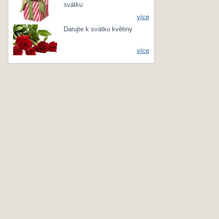
svátku
více
Darujte k svátku květiny
více