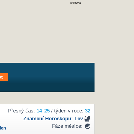
reklama
Přesný čas:
14
25
/ týden v roce:
32
Znamení Horoskopu:
Lev
Fáze měsíce:
den