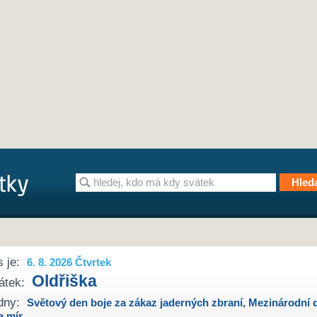
 je:
6. 8. 2026 Čtvrtek
Oldřiška
átek:
dny:
Světový den boje za zákaz jaderných zbraní
,
Mezinárodní 
a mír