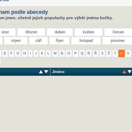
nam podle abecedy
m jmen, včetně jejich popularity pro výběr jména kočky.
únor
březen
duben
květen
červen
srpen
září
říjen
listopad
prosinec
E
F
G
H
I
J
K
L
M
N
O
P
Q
R
Ř
S
Š
T
U
V
Jméno