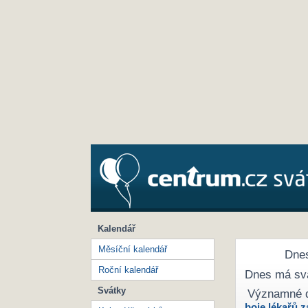
Kalendář
Měsíční kalendář
Dnes
Roční kalendář
Dnes má sv
Svátky
Významné 
boje lékařů z