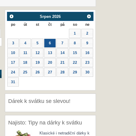
Srpen
2026
po
út
st
čt
pá
so
ne
1
2
3
4
5
6
7
8
9
10
11
12
13
14
15
16
17
18
19
20
21
22
23
24
25
26
27
28
29
30
31
Dárek k svátku se slevou!
Najisto: Tipy na dárky k svátku
Klasické i netradiční dárky k