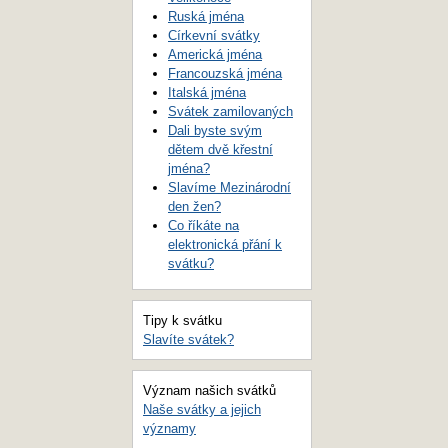
Ruská jména
Církevní svátky
Americká jména
Francouzská jména
Italská jména
Svátek zamilovaných
Dali byste svým
dětem dvě křestní
jména?
Slavíme Mezinárodní
den žen?
Co říkáte na
elektronická přání k
svátku?
Tipy k svátku
Slavíte svátek?
Význam našich svátků
Naše svátky a jejich
významy