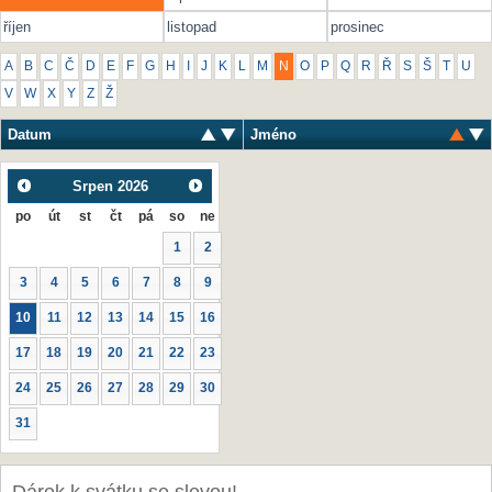
říjen
listopad
prosinec
A
B
C
Č
D
E
F
G
H
I
J
K
L
M
N
O
P
Q
R
Ř
S
Š
T
U
V
W
X
Y
Z
Ž
Datum
Jméno
Srpen
2026
po
út
st
čt
pá
so
ne
1
2
3
4
5
6
7
8
9
10
11
12
13
14
15
16
17
18
19
20
21
22
23
24
25
26
27
28
29
30
31