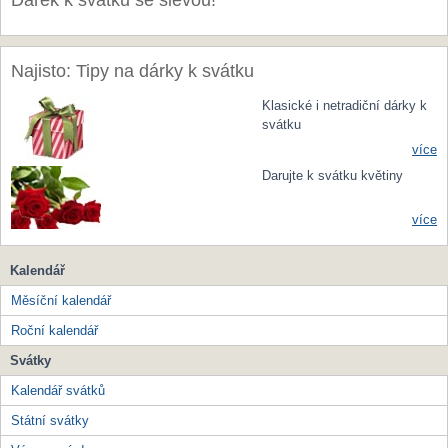
Dárek k svátku se slevou!
Najisto: Tipy na dárky k svátku
Klasické i netradiční dárky k
svátku
více
Darujte k svátku květiny
více
Kalendář
Měsíční kalendář
Roční kalendář
Svátky
Kalendář svátků
Státní svátky