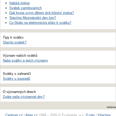
Italská jména
Svátek zamilovaných
Dali byste svým dětem dvě křestní jména?
Slavíme Mezinárodní den žen?
Co říkáte na elektronická přání k svátku?
Tipy k svátku
Slavíte svátek?
Význam našich svátků
Naše svátky a jejich významy
Svátky v zahraničí
Svátky u sousedů
O významných dnech
Znáte naše významné dny?
reklama
Centrum.cz
|
Atlas.cz
1999 – 2026 © Economia, a.s.
O nás
|
Všechny