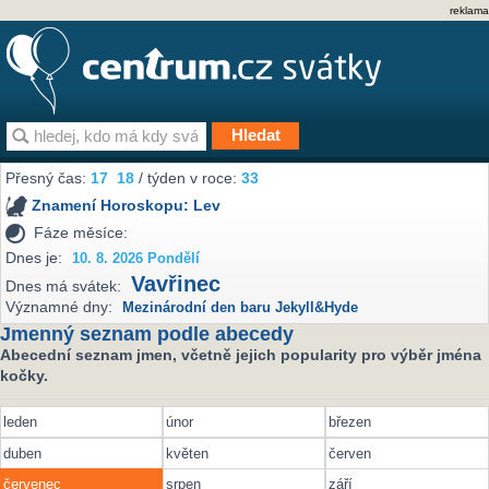
reklama
Přesný čas:
17
18
/ týden v roce:
33
Znamení Horoskopu:
Lev
Fáze měsíce:
Dnes je:
10. 8. 2026 Pondělí
Vavřinec
Dnes má svátek:
Významné dny:
Mezinárodní den baru Jekyll&Hyde
Jmenný seznam podle abecedy
Abecední seznam jmen, včetně jejich popularity pro výběr jména
kočky.
leden
únor
březen
duben
květen
červen
červenec
srpen
září