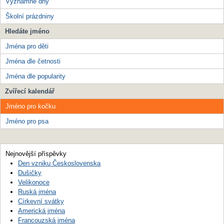
Významné dny
Školní prázdniny
Hledáte jméno
Jména pro děti
Jména dle četnosti
Jména dle popularity
Zvířecí kalendář
Jméno pro kočku
Jméno pro psa
Nejnovější příspěvky
Den vzniku Československa
Dušičky
Velikonoce
Ruská jména
Církevní svátky
Americká jména
Francouzská jména