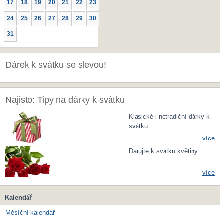
17
18
19
20
21
22
23
24
25
26
27
28
29
30
31
Dárek k svátku se slevou!
Najisto: Tipy na dárky k svátku
Klasické i netradiční dárky k
svátku
více
Darujte k svátku květiny
více
Kalendář
Měsíční kalendář