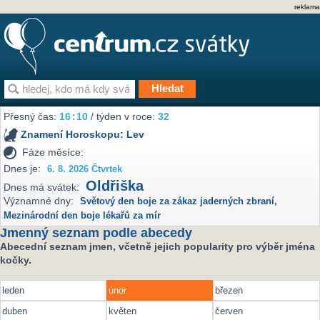
reklama
Přesný čas:
16
10
/ týden v roce:
32
Znamení Horoskopu:
Lev
Fáze měsíce:
Dnes je:
6. 8. 2026 Čtvrtek
Oldřiška
Dnes má svátek:
Významné dny:
Světový den boje za zákaz jaderných zbraní
,
Mezinárodní den boje lékařů za mír
Jmenný seznam podle abecedy
Abecední seznam jmen, včetně jejich popularity pro výběr jména
kočky.
leden
únor
březen
duben
květen
červen