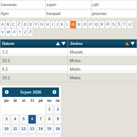
červenec
srpen
září
říjen
listopad
prosinec
A
B
C
Č
D
E
F
G
H
I
J
K
L
M
N
O
P
Q
R
Ř
S
Š
T
U
V
W
X
Y
Z
Ž
Datum
Jméno
7.2.
Mourek
23.2.
Micka
6.2.
Merlin
19.2.
Mates
Srpen
2026
po
út
st
čt
pá
so
ne
1
2
3
4
5
6
7
8
9
10
11
12
13
14
15
16