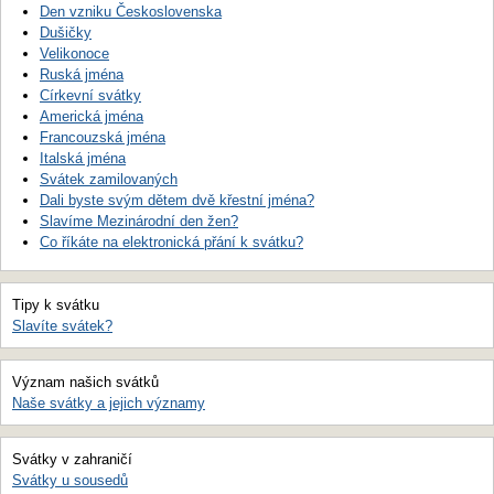
Den vzniku Československa
Dušičky
Velikonoce
Ruská jména
Církevní svátky
Americká jména
Francouzská jména
Italská jména
Svátek zamilovaných
Dali byste svým dětem dvě křestní jména?
Slavíme Mezinárodní den žen?
Co říkáte na elektronická přání k svátku?
Tipy k svátku
Slavíte svátek?
Význam našich svátků
Naše svátky a jejich významy
Svátky v zahraničí
Svátky u sousedů