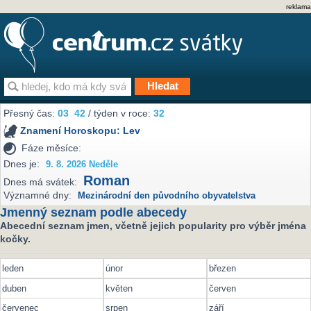
reklama
Přesný čas:
03
42
/ týden v roce:
32
Znamení Horoskopu:
Lev
Fáze měsíce:
Dnes je:
9. 8. 2026 Neděle
Roman
Dnes má svátek:
Významné dny:
Mezinárodní den původního obyvatelstva
Jmenný seznam podle abecedy
Abecední seznam jmen, včetně jejich popularity pro výběr jména
kočky.
leden
únor
březen
duben
květen
červen
červenec
srpen
září