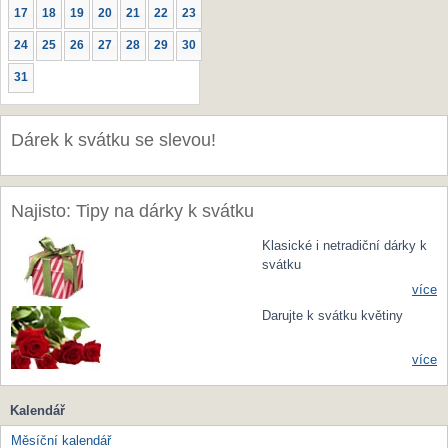
17
18
19
20
21
22
23
24
25
26
27
28
29
30
31
Dárek k svátku se slevou!
Najisto: Tipy na dárky k svátku
Klasické i netradiční dárky k
svátku
více
Darujte k svátku květiny
více
Kalendář
Měsíční kalendář