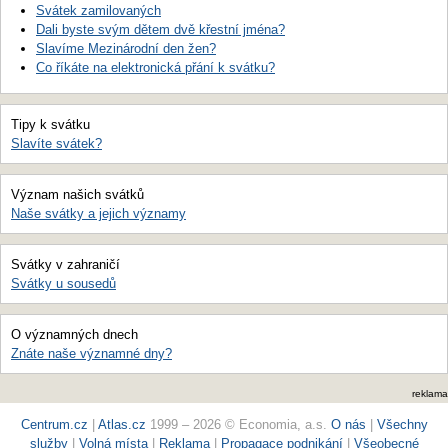
Svátek zamilovaných
Dali byste svým dětem dvě křestní jména?
Slavíme Mezinárodní den žen?
Co říkáte na elektronická přání k svátku?
Tipy k svátku
Slavíte svátek?
Význam našich svátků
Naše svátky a jejich významy
Svátky v zahraničí
Svátky u sousedů
O významných dnech
Znáte naše významné dny?
reklama
Centrum.cz
|
Atlas.cz
1999 – 2026 © Economia, a.s.
O nás
|
Všechny
služby
|
Volná místa
|
Reklama
|
Propagace podnikání
|
Všeobecné