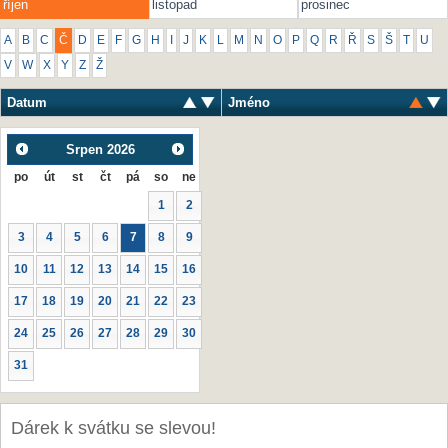
říjen
listopad
prosinec
A
B
C
Č
D
E
F
G
H
I
J
K
L
M
N
O
P
Q
R
Ř
S
Š
T
U
V
W
X
Y
Z
Ž
Datum
Jméno
Srpen
2026
po
út
st
čt
pá
so
ne
1
2
3
4
5
6
7
8
9
10
11
12
13
14
15
16
17
18
19
20
21
22
23
24
25
26
27
28
29
30
31
Dárek k svátku se slevou!