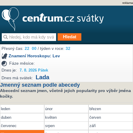
reklama
Přesný čas:
22
00
/ týden v roce:
32
Znamení Horoskopu:
Lev
Fáze měsíce:
Dnes je:
7. 8. 2026 Pátek
Lada
Dnes má svátek:
Jmenný seznam podle abecedy
Abecední seznam jmen, včetně jejich popularity pro výběr jména
kočky.
leden
únor
březen
duben
květen
červen
červenec
srpen
září