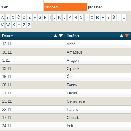
říjen
listopad
prosinec
A
B
C
Č
D
E
F
G
H
I
J
K
L
M
N
O
P
Q
R
Ř
S
Š
T
U
V
W
X
Y
Z
Ž
Datum
Jméno
12.11.
Abbé
30.11.
Amadeus
3.11.
Aragon
13.11.
Cipísek
16.11.
Čert
28.11.
Fanny
21.11.
Fugas
23.11.
Genevieve
22.11.
Harvey
17.11.
Chiquita
24.11.
Indí