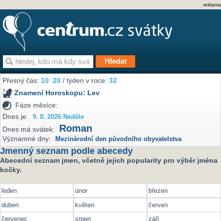
reklama
Přesný čas:
10
:
20
/ týden v roce:
32
Znamení Horoskopu:
Lev
Fáze měsíce:
Dnes je:
9. 8. 2026 Neděle
Roman
Dnes má svátek:
Významné dny:
Mezinárodní den původního obyvatelstva
Jmenný seznam podle abecedy
Abecední seznam jmen, včetně jejich popularity pro výběr jména
kočky.
leden
únor
březen
duben
květen
červen
červenec
srpen
září