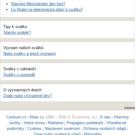
Slavíme Mezinárodní den žen?
Co říkáte na elektronická přání k svátku?
Tipy k svátku
Slavíte svátek?
Význam našich svátků
Naše svátky a jejich významy
Svátky v zahraničí
Svátky u sousedů
O významných dnech
Znáte naše významné dny?
reklama
Centrum.cz
|
Atlas.cz
1999 – 2026 © Economia, a.s.
O nás
|
Všechny
služby
|
Volná místa
|
Reklama
|
Propagace podnikání
|
Všeobecné
podmínky
|
Cookies
|
Nastavení soukromí
|
Ochrana osobních údajů
|
Zpracování osobních údajů
|
Nápověda