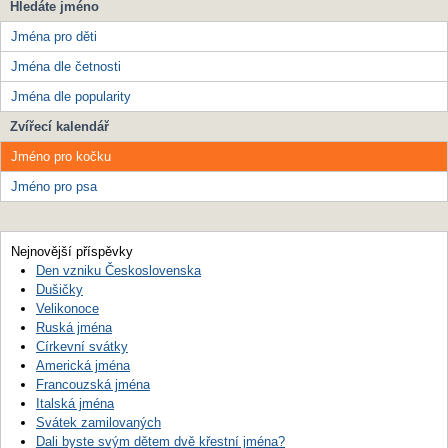
Hledáte jméno
Jména pro děti
Jména dle četnosti
Jména dle popularity
Zvířecí kalendář
Jméno pro kočku
Jméno pro psa
Nejnovější příspěvky
Den vzniku Československa
Dušičky
Velikonoce
Ruská jména
Církevní svátky
Americká jména
Francouzská jména
Italská jména
Svátek zamilovaných
Dali byste svým dětem dvě křestní jména?