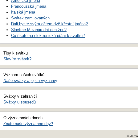
Americká jména
Francouzská jména
Italská jména
Svátek zamilovaných
Dali byste svým dětem dvě křestní jména?
Slavíme Mezinárodní den žen?
Co říkáte na elektronická přání k svátku?
Tipy k svátku
Slavíte svátek?
Význam našich svátků
Naše svátky a jejich významy
Svátky v zahraničí
Svátky u sousedů
O významných dnech
Znáte naše významné dny?
reklama