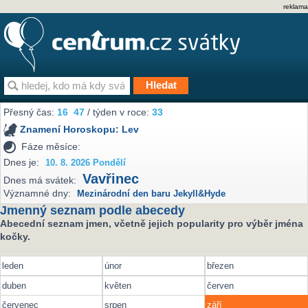
reklama
Přesný čas:
16
47
/ týden v roce:
33
Znamení Horoskopu:
Lev
Fáze měsíce:
Dnes je:
10. 8. 2026 Pondělí
Vavřinec
Dnes má svátek:
Významné dny:
Mezinárodní den baru Jekyll&Hyde
Jmenný seznam podle abecedy
Abecední seznam jmen, včetně jejich popularity pro výběr jména
kočky.
leden
únor
březen
duben
květen
červen
červenec
srpen
září