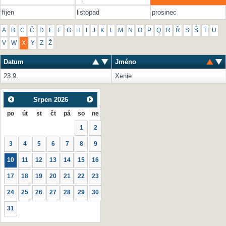
říjen
listopad
prosinec
A
B
C
Č
D
E
F
G
H
I
J
K
L
M
N
O
P
Q
R
Ř
S
Š
T
U
V
W
X
Y
Z
Ž
Datum
Jméno
23.9.
Xenie
Srpen
2026
po
út
st
čt
pá
so
ne
1
2
3
4
5
6
7
8
9
10
11
12
13
14
15
16
17
18
19
20
21
22
23
24
25
26
27
28
29
30
31