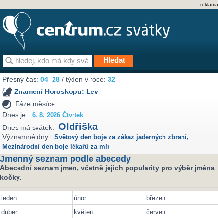
reklama
Přesný čas:
04
28
/ týden v roce:
32
Znamení Horoskopu:
Lev
Fáze měsíce:
Dnes je:
6. 8. 2026 Čtvrtek
Oldřiška
Dnes má svátek:
Významné dny:
Světový den boje za zákaz jaderných zbraní
,
Mezinárodní den boje lékařů za mír
Jmenný seznam podle abecedy
Abecední seznam jmen, včetně jejich popularity pro výběr jména
kočky.
leden
únor
březen
duben
květen
červen