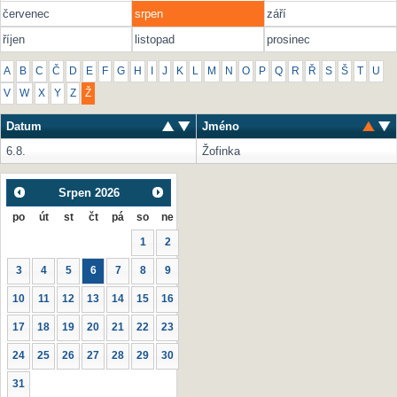
červenec
srpen
září
říjen
listopad
prosinec
A
B
C
Č
D
E
F
G
H
I
J
K
L
M
N
O
P
Q
R
Ř
S
Š
T
U
V
W
X
Y
Z
Ž
Datum
Jméno
6.8.
Žofinka
Srpen
2026
po
út
st
čt
pá
so
ne
1
2
3
4
5
6
7
8
9
10
11
12
13
14
15
16
17
18
19
20
21
22
23
24
25
26
27
28
29
30
31