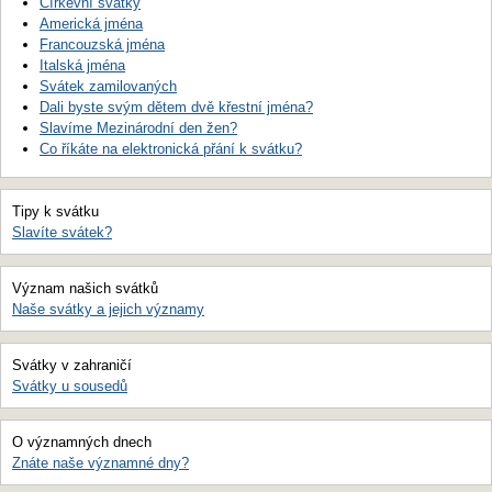
Církevní svátky
Americká jména
Francouzská jména
Italská jména
Svátek zamilovaných
Dali byste svým dětem dvě křestní jména?
Slavíme Mezinárodní den žen?
Co říkáte na elektronická přání k svátku?
Tipy k svátku
Slavíte svátek?
Význam našich svátků
Naše svátky a jejich významy
Svátky v zahraničí
Svátky u sousedů
O významných dnech
Znáte naše významné dny?