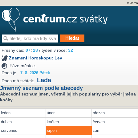
reklama
Přesný čas:
07
28
/ týden v roce:
32
Znamení Horoskopu:
Lev
Fáze měsíce:
Dnes je:
7. 8. 2026 Pátek
Lada
Dnes má svátek:
Jmenný seznam podle abecedy
Abecední seznam jmen, včetně jejich popularity pro výběr jména
kočky.
leden
únor
březen
duben
květen
červen
červenec
srpen
září