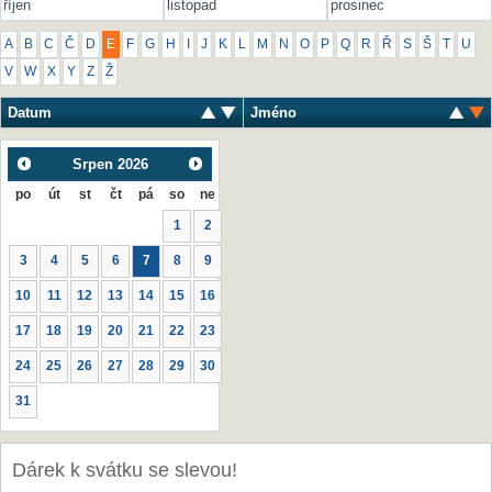
říjen
listopad
prosinec
A
B
C
Č
D
E
F
G
H
I
J
K
L
M
N
O
P
Q
R
Ř
S
Š
T
U
V
W
X
Y
Z
Ž
Datum
Jméno
Srpen
2026
po
út
st
čt
pá
so
ne
1
2
3
4
5
6
7
8
9
10
11
12
13
14
15
16
17
18
19
20
21
22
23
24
25
26
27
28
29
30
31
Dárek k svátku se slevou!