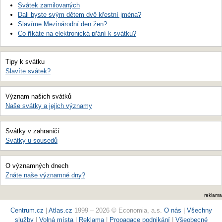
Svátek zamilovaných
Dali byste svým dětem dvě křestní jména?
Slavíme Mezinárodní den žen?
Co říkáte na elektronická přání k svátku?
Tipy k svátku
Slavíte svátek?
Význam našich svátků
Naše svátky a jejich významy
Svátky v zahraničí
Svátky u sousedů
O významných dnech
Znáte naše významné dny?
reklama
Centrum.cz
|
Atlas.cz
1999 – 2026 © Economia, a.s.
O nás
|
Všechny
služby
|
Volná místa
|
Reklama
|
Propagace podnikání
|
Všeobecné