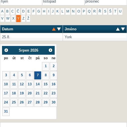
říjen
listopad
prosinec
A
B
C
Č
D
E
F
G
H
I
J
K
L
M
N
O
P
Q
R
Ř
S
Š
T
U
V
W
X
Y
Z
Ž
Datum
Jméno
25.8.
York
Srpen
2026
po
út
st
čt
pá
so
ne
1
2
3
4
5
6
7
8
9
10
11
12
13
14
15
16
17
18
19
20
21
22
23
24
25
26
27
28
29
30
31