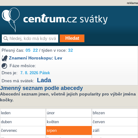
reklama
Přesný čas:
05
22
/ týden v roce:
32
Znamení Horoskopu:
Lev
Fáze měsíce:
Dnes je:
7. 8. 2026 Pátek
Lada
Dnes má svátek:
Jmenný seznam podle abecedy
Abecední seznam jmen, včetně jejich popularity pro výběr jména
kočky.
leden
únor
březen
duben
květen
červen
červenec
srpen
září