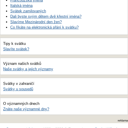
Francouzská jména
Italská jména
Svátek zamilovaných
Dali byste svým dětem dvě křestní jména?
Slavíme Mezinárodní den žen?
Co říkáte na elektronická přání k svátku?
Tipy k svátku
Slavíte svátek?
Význam našich svátků
Naše svátky a jejich významy
Svátky v zahraničí
Svátky u sousedů
O významných dnech
Znáte naše významné dny?
reklama