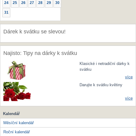
24
25
26
27
28
29
30
31
Dárek k svátku se slevou!
Najisto: Tipy na dárky k svátku
Klasické i netradiční dárky k
svátku
více
Darujte k svátku květiny
více
Kalendář
Měsíční kalendář
Roční kalendář