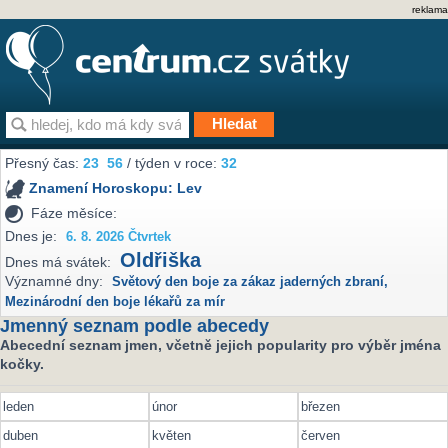
reklama
Přesný čas:
23
56
/ týden v roce:
32
Znamení Horoskopu:
Lev
Fáze měsíce:
Dnes je:
6. 8. 2026 Čtvrtek
Oldřiška
Dnes má svátek:
Významné dny:
Světový den boje za zákaz jaderných zbraní
,
Mezinárodní den boje lékařů za mír
Jmenný seznam podle abecedy
Abecední seznam jmen, včetně jejich popularity pro výběr jména
kočky.
leden
únor
březen
duben
květen
červen