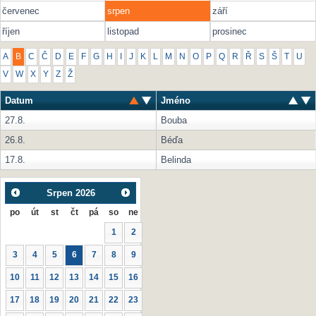
červenec
srpen
září
říjen
listopad
prosinec
A
B
C
Č
D
E
F
G
H
I
J
K
L
M
N
O
P
Q
R
Ř
S
Š
T
U
V
W
X
Y
Z
Ž
Datum
Jméno
27.8.
Bouba
26.8.
Béďa
17.8.
Belinda
Srpen
2026
po
út
st
čt
pá
so
ne
1
2
3
4
5
6
7
8
9
10
11
12
13
14
15
16
17
18
19
20
21
22
23