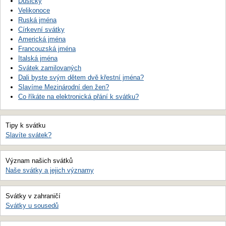
Dušičky
Velikonoce
Ruská jména
Církevní svátky
Americká jména
Francouzská jména
Italská jména
Svátek zamilovaných
Dali byste svým dětem dvě křestní jména?
Slavíme Mezinárodní den žen?
Co říkáte na elektronická přání k svátku?
Tipy k svátku
Slavíte svátek?
Význam našich svátků
Naše svátky a jejich významy
Svátky v zahraničí
Svátky u sousedů