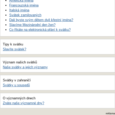
Americká jména
Francouzská jména
Italská jména
Svátek zamilovaných
Dali byste svým dětem dvě křestní jména?
Slavíme Mezinárodní den žen?
Co říkáte na elektronická přání k svátku?
Tipy k svátku
Slavíte svátek?
Význam našich svátků
Naše svátky a jejich významy
Svátky v zahraničí
Svátky u sousedů
O významných dnech
Znáte naše významné dny?
reklama