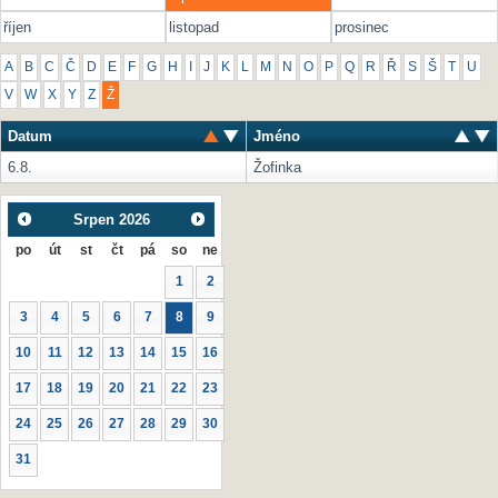
říjen
listopad
prosinec
A
B
C
Č
D
E
F
G
H
I
J
K
L
M
N
O
P
Q
R
Ř
S
Š
T
U
V
W
X
Y
Z
Ž
Datum
Jméno
6.8.
Žofinka
Srpen
2026
po
út
st
čt
pá
so
ne
1
2
3
4
5
6
7
8
9
10
11
12
13
14
15
16
17
18
19
20
21
22
23
24
25
26
27
28
29
30
31