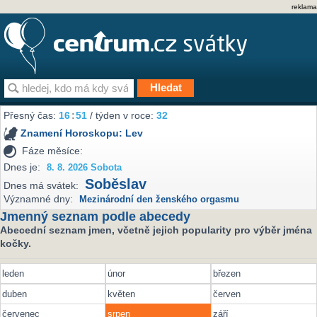
reklama
Přesný čas:
16
:
51
/ týden v roce:
32
Znamení Horoskopu:
Lev
Fáze měsíce:
Dnes je:
8. 8. 2026 Sobota
Soběslav
Dnes má svátek:
Významné dny:
Mezinárodní den ženského orgasmu
Jmenný seznam podle abecedy
Abecední seznam jmen, včetně jejich popularity pro výběr jména
kočky.
leden
únor
březen
duben
květen
červen
červenec
srpen
září