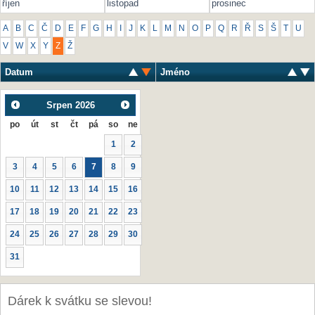
říjen
listopad
prosinec
A
B
C
Č
D
E
F
G
H
I
J
K
L
M
N
O
P
Q
R
Ř
S
Š
T
U
V
W
X
Y
Z
Ž
Datum
Jméno
Srpen
2026
po
út
st
čt
pá
so
ne
1
2
3
4
5
6
7
8
9
10
11
12
13
14
15
16
17
18
19
20
21
22
23
24
25
26
27
28
29
30
31
Dárek k svátku se slevou!