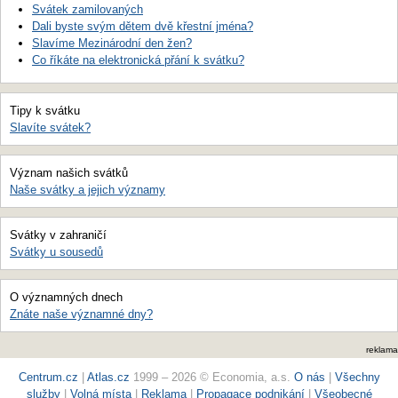
Svátek zamilovaných
Dali byste svým dětem dvě křestní jména?
Slavíme Mezinárodní den žen?
Co říkáte na elektronická přání k svátku?
Tipy k svátku
Slavíte svátek?
Význam našich svátků
Naše svátky a jejich významy
Svátky v zahraničí
Svátky u sousedů
O významných dnech
Znáte naše významné dny?
reklama
Centrum.cz
|
Atlas.cz
1999 – 2026 © Economia, a.s.
O nás
|
Všechny
služby
|
Volná místa
|
Reklama
|
Propagace podnikání
|
Všeobecné