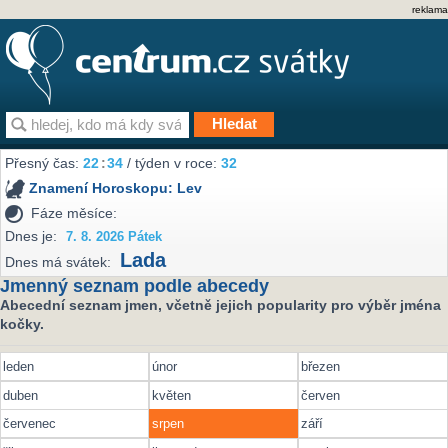
reklama
Přesný čas:
22
34
/ týden v roce:
32
Znamení Horoskopu:
Lev
Fáze měsíce:
Dnes je:
7. 8. 2026 Pátek
Lada
Dnes má svátek:
Jmenný seznam podle abecedy
Abecední seznam jmen, včetně jejich popularity pro výběr jména
kočky.
leden
únor
březen
duben
květen
červen
červenec
srpen
září