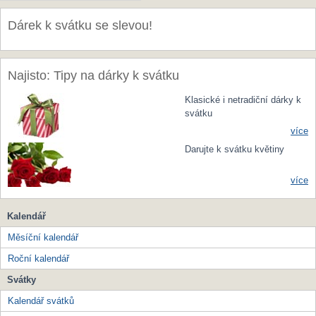
Dárek k svátku se slevou!
Najisto: Tipy na dárky k svátku
Klasické i netradiční dárky k
svátku
více
Darujte k svátku květiny
více
Kalendář
Měsíční kalendář
Roční kalendář
Svátky
Kalendář svátků