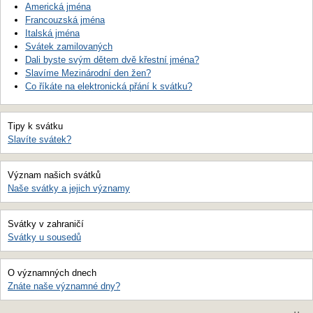
Americká jména
Francouzská jména
Italská jména
Svátek zamilovaných
Dali byste svým dětem dvě křestní jména?
Slavíme Mezinárodní den žen?
Co říkáte na elektronická přání k svátku?
Tipy k svátku
Slavíte svátek?
Význam našich svátků
Naše svátky a jejich významy
Svátky v zahraničí
Svátky u sousedů
O významných dnech
Znáte naše významné dny?