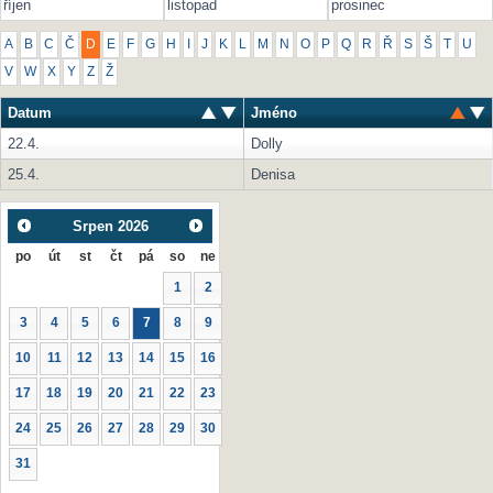
říjen
listopad
prosinec
A
B
C
Č
D
E
F
G
H
I
J
K
L
M
N
O
P
Q
R
Ř
S
Š
T
U
V
W
X
Y
Z
Ž
Datum
Jméno
22.4.
Dolly
25.4.
Denisa
Srpen
2026
po
út
st
čt
pá
so
ne
1
2
3
4
5
6
7
8
9
10
11
12
13
14
15
16
17
18
19
20
21
22
23
24
25
26
27
28
29
30
31