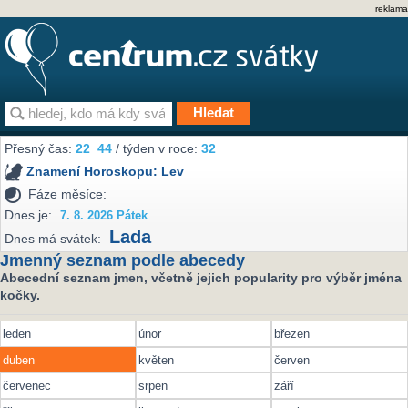
reklama
Přesný čas:
22
44
/ týden v roce:
32
Znamení Horoskopu:
Lev
Fáze měsíce:
Dnes je:
7. 8. 2026 Pátek
Lada
Dnes má svátek:
Jmenný seznam podle abecedy
Abecední seznam jmen, včetně jejich popularity pro výběr jména
kočky.
leden
únor
březen
duben
květen
červen
červenec
srpen
září